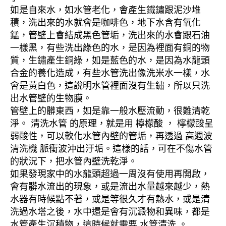
如是自來水，如水管老化，會產生鐵鏽跟泥沙堆
積，洗出來的水就會是咖啡色，地下水含有氧化
錳，管壁上會結成黑色管垢，洗出來的水會跟石油
一樣黑，有些洗出綠色的水，是因為裡面有銅的物
質，生鏽產生銅綠，如是藍色的水，是因為水龍頭
合金的養化造成，有些水管洗出像洗米水一樣，水
會是黃白色，這說明水管裡面沒有生鏽，所以只洗
出水管壁的生物膜。
管壁上的髒東西，如是靠一般水壓流動，很難清乾
淨。 清洗水管 的原理，就是用 檸檬酸 ， 檸檬酸呈
弱酸性，可以軟化水管內壁的管垢，再透過 高週波
清洗機 脈衝波沖出汙垢。這樣的話，可在不傷水管
的狀況下，把水管內壁洗乾淨。
如果發現家中的水龍頭超過一周沒有使用再開啟，
會有髒水流出的現象，或是流出水量越來越少，熱
水器有時候點不著，或是等很久才有熱水，或是清
洗過水塔之後，水中還是會有沉澱物和異味，都是
水管產生沉積物，這時候就需要 水管清洗 。