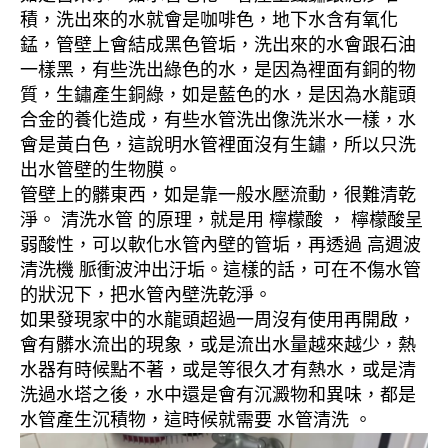
積，洗出來的水就會是咖啡色，地下水含有氧化
錳，管壁上會結成黑色管垢，洗出來的水會跟石油
一樣黑，有些洗出綠色的水，是因為裡面有銅的物
質，生鏽產生銅綠，如是藍色的水，是因為水龍頭
合金的養化造成，有些水管洗出像洗米水一樣，水
會是黃白色，這說明水管裡面沒有生鏽，所以只洗
出水管壁的生物膜。
管壁上的髒東西，如是靠一般水壓流動，很難清乾
淨。 清洗水管 的原理，就是用 檸檬酸 ， 檸檬酸呈
弱酸性，可以軟化水管內壁的管垢，再透過 高週波
清洗機 脈衝波沖出汙垢。這樣的話，可在不傷水管
的狀況下，把水管內壁洗乾淨。
如果發現家中的水龍頭超過一周沒有使用再開啟，
會有髒水流出的現象，或是流出水量越來越少，熱
水器有時候點不著，或是等很久才有熱水，或是清
洗過水塔之後，水中還是會有沉澱物和異味，都是
水管產生沉積物，這時候就需要 水管清洗 。