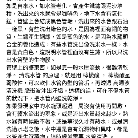
如是自來水，如水管老化，會產生鐵鏽跟泥沙堆
積，洗出來的水就會是咖啡色，地下水含有氧化
錳，管壁上會結成黑色管垢，洗出來的水會跟石油
一樣黑，有些洗出綠色的水，是因為裡面有銅的物
質，生鏽產生銅綠，如是藍色的水，是因為水龍頭
合金的養化造成，有些水管洗出像洗米水一樣，水
會是黃白色，這說明水管裡面沒有生鏽，所以只洗
出水管壁的生物膜。
管壁上的髒東西，如是靠一般水壓流動，很難清乾
淨。 清洗水管 的原理，就是用 檸檬酸 ， 檸檬酸呈
弱酸性，可以軟化水管內壁的管垢，再透過 高週波
清洗機 脈衝波沖出汙垢。這樣的話，可在不傷水管
的狀況下，把水管內壁洗乾淨。
如果發現家中的水龍頭超過一周沒有使用再開啟，
會有髒水流出的現象，或是流出水量越來越少，熱
水器有時候點不著，或是等很久才有熱水，或是清
洗過水塔之後，水中還是會有沉澱物和異味，都是
水管產生沉積物，這時候就需要 水管清洗 。