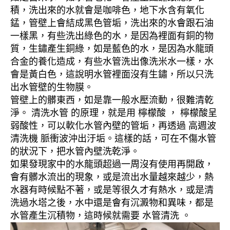
積，洗出來的水就會是咖啡色，地下水含有氧化
錳，管壁上會結成黑色管垢，洗出來的水會跟石油
一樣黑，有些洗出綠色的水，是因為裡面有銅的物
質，生鏽產生銅綠，如是藍色的水，是因為水龍頭
合金的養化造成，有些水管洗出像洗米水一樣，水
會是黃白色，這說明水管裡面沒有生鏽，所以只洗
出水管壁的生物膜。
管壁上的髒東西，如是靠一般水壓流動，很難清乾
淨。 清洗水管 的原理，就是用 檸檬酸 ， 檸檬酸呈
弱酸性，可以軟化水管內壁的管垢，再透過 高週波
清洗機 脈衝波沖出汙垢。這樣的話，可在不傷水管
的狀況下，把水管內壁洗乾淨。
如果發現家中的水龍頭超過一周沒有使用再開啟，
會有髒水流出的現象，或是流出水量越來越少，熱
水器有時候點不著，或是等很久才有熱水，或是清
洗過水塔之後，水中還是會有沉澱物和異味，都是
水管產生沉積物，這時候就需要 水管清洗 。