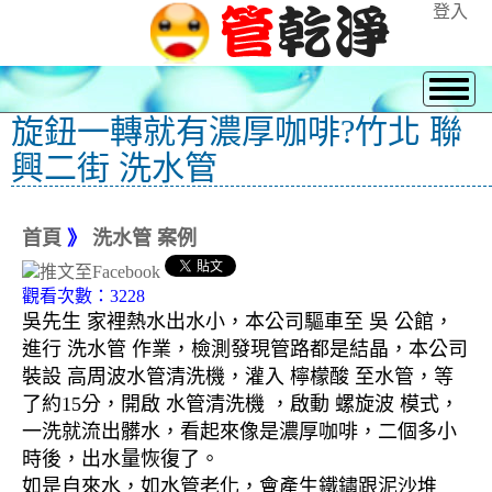
登入
旋鈕一轉就有濃厚咖啡?竹北 聯
興二街 洗水管
首頁
》
洗水管 案例
觀看次數：3228
吳先生 家裡熱水出水小，本公司驅車至 吳 公館，
進行 洗水管 作業，檢測發現管路都是結晶，本公司
裝設 高周波水管清洗機，灌入 檸檬酸 至水管，等
了約15分，開啟 水管清洗機 ，啟動 螺旋波 模式，
一洗就流出髒水，看起來像是濃厚咖啡，二個多小
時後，出水量恢復了。
如是自來水，如水管老化，會產生鐵鏽跟泥沙堆