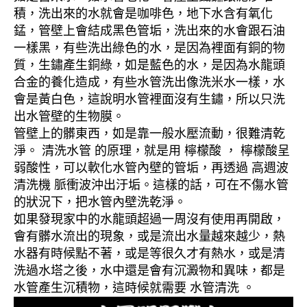
積，洗出來的水就會是咖啡色，地下水含有氧化
錳，管壁上會結成黑色管垢，洗出來的水會跟石油
一樣黑，有些洗出綠色的水，是因為裡面有銅的物
質，生鏽產生銅綠，如是藍色的水，是因為水龍頭
合金的養化造成，有些水管洗出像洗米水一樣，水
會是黃白色，這說明水管裡面沒有生鏽，所以只洗
出水管壁的生物膜。
管壁上的髒東西，如是靠一般水壓流動，很難清乾
淨。 清洗水管 的原理，就是用 檸檬酸 ， 檸檬酸呈
弱酸性，可以軟化水管內壁的管垢，再透過 高週波
清洗機 脈衝波沖出汙垢。這樣的話，可在不傷水管
的狀況下，把水管內壁洗乾淨。
如果發現家中的水龍頭超過一周沒有使用再開啟，
會有髒水流出的現象，或是流出水量越來越少，熱
水器有時候點不著，或是等很久才有熱水，或是清
洗過水塔之後，水中還是會有沉澱物和異味，都是
水管產生沉積物，這時候就需要 水管清洗 。