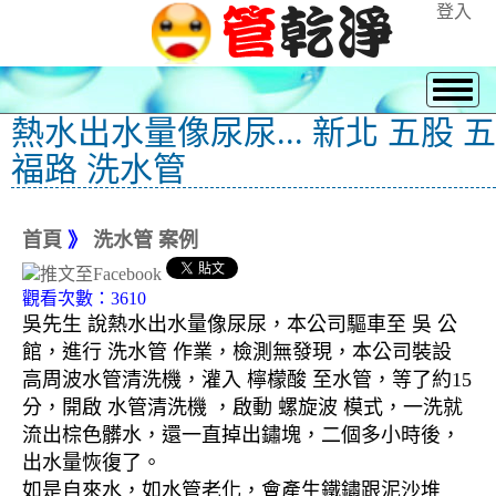
登入
熱水出水量像尿尿... 新北 五股 五
福路 洗水管
首頁
》
洗水管 案例
觀看次數：3610
吳先生 說熱水出水量像尿尿，本公司驅車至 吳 公
館，進行 洗水管 作業，檢測無發現，本公司裝設
高周波水管清洗機，灌入 檸檬酸 至水管，等了約15
分，開啟 水管清洗機 ，啟動 螺旋波 模式，一洗就
流出棕色髒水，還一直掉出鏽塊，二個多小時後，
出水量恢復了。
如是自來水，如水管老化，會產生鐵鏽跟泥沙堆