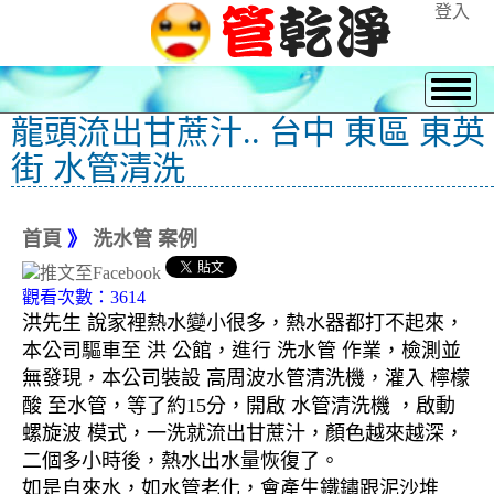
登入
龍頭流出甘蔗汁.. 台中 東區 東英
街 水管清洗
首頁
》
洗水管 案例
觀看次數：3614
洪先生 說家裡熱水變小很多，熱水器都打不起來，
本公司驅車至 洪 公館，進行 洗水管 作業，檢測並
無發現，本公司裝設 高周波水管清洗機，灌入 檸檬
酸 至水管，等了約15分，開啟 水管清洗機 ，啟動
螺旋波 模式，一洗就流出甘蔗汁，顏色越來越深，
二個多小時後，熱水出水量恢復了。
如是自來水，如水管老化，會產生鐵鏽跟泥沙堆