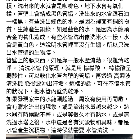
積，洗出來的水就會是咖啡色，地下水含有氧化
錳，管壁上會結成黑色管垢，洗出來的水會跟石油
一樣黑，有些洗出綠色的水，是因為裡面有銅的物
質，生鏽產生銅綠，如是藍色的水，是因為水龍頭
合金的養化造成，有些水管洗出像洗米水一樣，水
會是黃白色，這說明水管裡面沒有生鏽，所以只洗
出水管壁的生物膜。
管壁上的髒東西，如是靠一般水壓流動，很難清乾
淨。 清洗水管 的原理，就是用 檸檬酸 ， 檸檬酸呈
弱酸性，可以軟化水管內壁的管垢，再透過 高週波
清洗機 脈衝波沖出汙垢。這樣的話，可在不傷水管
的狀況下，把水管內壁洗乾淨。
如果發現家中的水龍頭超過一周沒有使用再開啟，
會有髒水流出的現象，或是流出水量越來越少，熱
水器有時候點不著，或是等很久才有熱水，或是清
洗過水塔之後，水中還是會有沉澱物和異味，都是
水管產生沉積物，這時候就需要 水管清洗 。