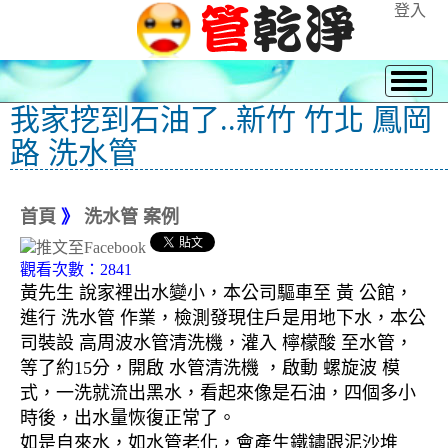
登入
我家挖到石油了..新竹 竹北 鳳岡
路 洗水管
首頁
》
洗水管 案例
觀看次數：2841
黃先生 說家裡出水變小，本公司驅車至 黃 公館，
進行 洗水管 作業，檢測發現住戶是用地下水，本公
司裝設 高周波水管清洗機，灌入 檸檬酸 至水管，
等了約15分，開啟 水管清洗機 ，啟動 螺旋波 模
式，一洗就流出黑水，看起來像是石油，四個多小
時後，出水量恢復正常了。
如是自來水，如水管老化，會產生鐵鏽跟泥沙堆