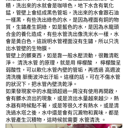
積，洗出來的水就會是咖啡色，地下水含有氧化
錳，管壁上會結成黑色管垢，洗出來的水會跟石油
一樣黑，有些洗出綠色的水，是因為裡面有銅的物
質，生鏽產生銅綠，如是藍色的水，是因為水龍頭
合金的養化造成，有些水管洗出像洗米水一樣，水
會是黃白色，這說明水管裡面沒有生鏽，所以只洗
出水管壁的生物膜。
管壁上的髒東西，如是靠一般水壓流動，很難清乾
淨。 清洗水管 的原理，就是用 檸檬酸 ， 檸檬酸呈
弱酸性，可以軟化水管內壁的管垢，再透過 高週波
清洗機 脈衝波沖出汙垢。這樣的話，可在不傷水管
的狀況下，把水管內壁洗乾淨。
如果發現家中的水龍頭超過一周沒有使用再開啟，
會有髒水流出的現象，或是流出水量越來越少，熱
水器有時候點不著，或是等很久才有熱水，或是清
洗過水塔之後，水中還是會有沉澱物和異味，都是
水管產生沉積物，這時候就需要 水管清洗 。