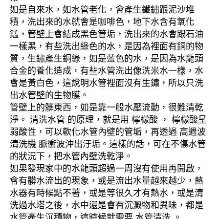
如是自來水，如水管老化，會產生鐵鏽跟泥沙堆
積，洗出來的水就會是咖啡色，地下水含有氧化
錳，管壁上會結成黑色管垢，洗出來的水會跟石油
一樣黑，有些洗出綠色的水，是因為裡面有銅的物
質，生鏽產生銅綠，如是藍色的水，是因為水龍頭
合金的養化造成，有些水管洗出像洗米水一樣，水
會是黃白色，這說明水管裡面沒有生鏽，所以只洗
出水管壁的生物膜。
管壁上的髒東西，如是靠一般水壓流動，很難清乾
淨。 清洗水管 的原理，就是用 檸檬酸 ， 檸檬酸呈
弱酸性，可以軟化水管內壁的管垢，再透過 高週波
清洗機 脈衝波沖出汙垢。這樣的話，可在不傷水管
的狀況下，把水管內壁洗乾淨。
如果發現家中的水龍頭超過一周沒有使用再開啟，
會有髒水流出的現象，或是流出水量越來越少，熱
水器有時候點不著，或是等很久才有熱水，或是清
洗過水塔之後，水中還是會有沉澱物和異味，都是
水管產生沉積物，這時候就需要 水管清洗 。