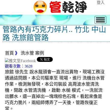
登入
管路內有巧克力碎片.. 竹北 中山
路 洗旅館管路
首頁
》
洗水管 案例
觀看次數：3628
旅館 徐先生 說水龍頭會一直流出異物，現場工務沒
遇過這問題，本公司驅車至 現場，進行 洗機台水管
作業，檢測無發現，本公司裝設 高周波水管清洗
機，開啟 水管清洗機 ，啟動 水槌 模式，一洗就流
出髒水，還一直掉出一塊塊棕色石塊，看起來像是
巧克力脆片，兩組師傅弄了一天後，管路恢復正
常。