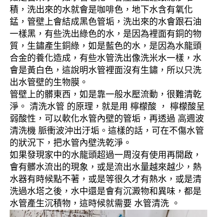
積，洗出來的水就會是咖啡色，地下水含有氧化
錳，管壁上會結成黑色管垢，洗出來的水會跟石油
一樣黑，有些洗出綠色的水，是因為裡面有銅的物
質，生鏽產生銅綠，如是藍色的水，是因為水龍頭
合金的養化造成，有些水管洗出像洗米水一樣，水
會是黃白色，這說明水管裡面沒有生鏽，所以只洗
出水管壁的生物膜。
管壁上的髒東西，如是靠一般水壓流動，很難清乾
淨。 清洗水管 的原理，就是用 檸檬酸 ， 檸檬酸呈
弱酸性，可以軟化水管內壁的管垢，再透過 高週波
清洗機 脈衝波沖出汙垢。這樣的話，可在不傷水管
的狀況下，把水管內壁洗乾淨。
如果發現家中的水龍頭超過一周沒有使用再開啟，
會有髒水流出的現象，或是流出水量越來越少，熱
水器有時候點不著，或是等很久才有熱水，或是清
洗過水塔之後，水中還是會有沉澱物和異味，都是
水管產生沉積物，這時候就需要 水管清洗 。