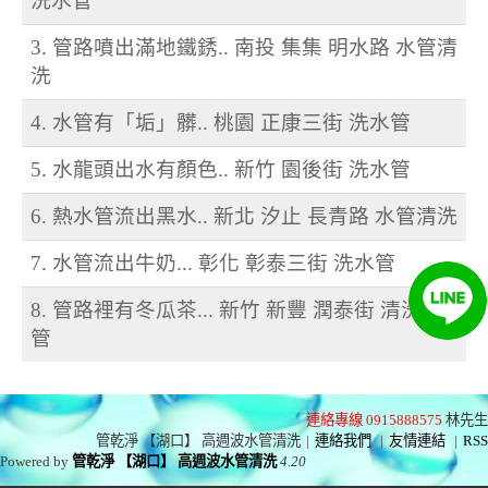
洗水管
3. 管路噴出滿地鐵銹.. 南投 集集 明水路 水管清
洗
4. 水管有「垢」髒.. 桃園 正康三街 洗水管
5. 水龍頭出水有顏色.. 新竹 園後街 洗水管
6. 熱水管流出黑水.. 新北 汐止 長青路 水管清洗
7. 水管流出牛奶... 彰化 彰泰三街 洗水管
8. 管路裡有冬瓜茶... 新竹 新豐 潤泰街 清洗水
管
連絡專線 0915888575
林先生
管乾淨 【湖口】 高週波水管清洗
|
連絡我們
|
友情連結
|
RSS
Powered by
管乾淨 【湖口】 高週波水管清洗
4.20