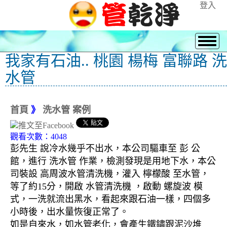
登入
我家有石油.. 桃園 楊梅 富聯路 洗
水管
首頁
》
洗水管 案例
觀看次數：4048
彭先生 說冷水幾乎不出水，本公司驅車至 彭 公
館，進行 洗水管 作業，檢測發現是用地下水，本公
司裝設 高周波水管清洗機，灌入 檸檬酸 至水管，
等了約15分，開啟 水管清洗機 ，啟動 螺旋波 模
式，一洗就流出黑水，看起來跟石油一樣，四個多
小時後，出水量恢復正常了。
如是自來水，如水管老化，會產生鐵鏽跟泥沙堆