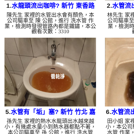
1.
水龍頭流出咖啡? 新竹 東香路
2.
水管流
陳先生 家裡的水管出水會有顏色，本
林先生 家
一段 清洗水管
大
公司驅車至 陳 公館，進行 洗水管 作
公司驅車至
業，檢測時發現管路內都是鐵鏽，本公
業，檢測
觀看次數：3310
司架起 高周波水管清洗機，灌入 檸檬
樣，如下圖
酸水 至管路裡面，等了約15分，開
清洗機，灌
啟 水管清洗機 ，啟動 螺旋波 模式，
等了約15
一開始就洗出黃棕色的髒水，像是咖啡
螺旋波 模
一樣，還噴出不少的異物，如下圖片影
水，沒多久
片，兩個多小時後，水管洗乾淨水量也
奶茶一樣，
恢復了!! 如是自來水，如水管老化，會
後，水變清澈
產生鐵鏽跟泥沙堆積，洗出來的水就會
來水，如水
是咖啡色，地下水含有氧化錳，管壁上
堆積，洗出
會結成黑色管垢，洗出來的水會跟石油
水含有氧
一樣黑，有些洗出綠色的水，是因為裡
垢，洗出來
面有...
5.
水管有「垢」塞? 新竹 竹北 嘉
6.
水管流出
孫先生 家裡的熱水水龍頭出水越來越
田小姐 家
興路 水管清洗
小，有幾處水量小到熱水器都點不著，
小，本公司
本公司驅車至 孫 公館，進行 洗水管
水管 作業