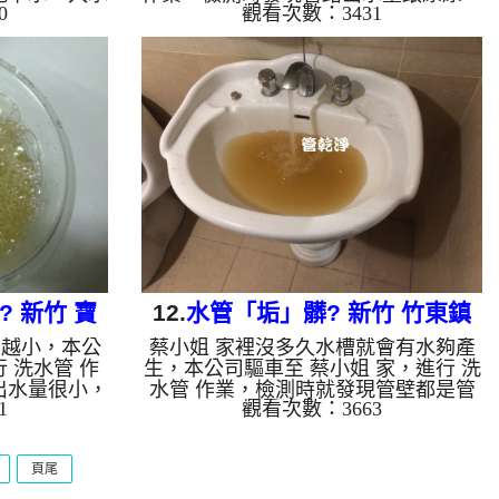
0
觀看次數：3431
架起 高周波
樣，本公司架起 高周波水管清洗機，
水 至管路裡
灌入 檸檬酸水 至管路裡面，等了約15
管清洗機 ，
分，開啟 水管清洗機 ，啟動 螺旋
始就洗出黑的
波 模式，一開始就洗出黃色的髒水，
仙草茶一樣，
看起來跟維大力汽水一樣，還噴出不少
黑油一樣的髒
的異物，如下圖片影片，兩個多小時
多小時後，出
後，水變乾淨出水量也恢復了!! 如是自
自來水，如水管
來水，如水管老化，會產生鐵鏽跟泥沙
堆積，洗出來
堆積，洗出來的水就會是咖啡色，地下
水含有氧化
水含有氧化錳，管壁上會結成黑色管
垢，洗出來的
垢，洗出來的水會跟石油一樣黑，有些
洗出綠色的...
 新竹 寶
12.
水管「垢」髒? 新竹 竹東鎮
來越小，本公
蔡小姐 家裡沒多久水槽就會有水夠產
清洗
新正路 洗水管
 洗水管 作
生，本公司驅車至 蔡小姐 家，進行 洗
出水量很小，
水管 作業，檢測時就發現管壁都是管
1
觀看次數：3663
本公司架起
垢，出水量也偏小，本公司架起 高周
檸檬酸水 至
波水管清洗機，灌入 檸檬酸水 至管路
開啟 水管清
裡面，等了約15分，開啟 水管清洗機
頁尾
，一開始就洗
，啟動 螺旋波 模式，一開始就洗出黃
就越髒，如下
土色的髒水，還掉出一塊塊的異物，如