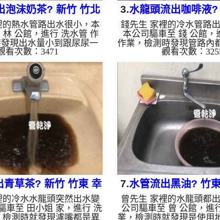
出泡沫奶茶? 新竹 竹北
3.
水龍頭流出咖啡液? 
裡的熱水管路出水很小，本
錢先生 家裡的冷水管路
同街 水管清洗
新寮街 洗水
 林 公館，進行 洗水管 作
本公司驅車至 錢 公館，
時發現出水量小到跟尿尿一
作業，檢測時發現管路內
觀看次數：3471
觀看次數：325
，本公司架起 高周波水管
下圖，本公司架起 高周
入 檸檬酸水 至管路裡面，
機，灌入 檸檬酸水 至管
分，開啟 水管清洗機 ，啟動
約15分，開啟 水管清洗機
式，一開始就洗出黃色的髒
波 模式，一開始就洗出
顏色就變深，看起來跟泡沫
看起來跟咖啡沒兩樣，還
如下圖片影片，兩個多小時
物，如下圖片影片，兩個
出水量也恢復了!! 如是自
路清洗乾淨出水量也恢復了
管老化，會產生鐵鏽跟泥沙
水，如水管老化，會產生
來的水就會是咖啡色，地下
積，洗出來的水就會是咖
化錳，管壁上會結成黑色管
含有氧化錳，管壁上會結
的水會跟石油一樣黑，有些
洗出來的水會跟石油一樣
洗出綠...
綠色...
青草茶? 新竹 竹東 幸
7.
水管流出黑油? 竹東
裡的冷水水龍頭突然出水變
曾先生 家裡的水龍頭都
福路 洗水管
清洗水管
驅車至 田小姐 家，進行 洗
公司驅車至 曾 公館，進行
，檢測時就發現濾嘴都是異
業，檢測時就發現是使用