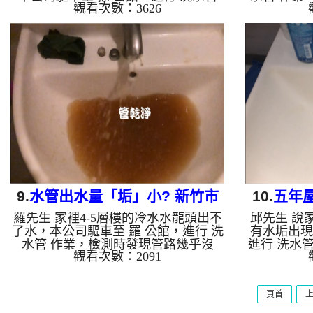
觀看次數：3626
作業，檢測時發現蓮蓬頭都被堵死，有
物，本公司
些地方出水跟尿尿一樣，本公司架起
灌入 檸檬
高周波水管清洗機，灌入 檸檬酸水 至
分，開啟
管路裡面，等了約15分，開啟 水管清
波 模式，
洗機 ，啟動 脈衝波 模式，一開始就洗
最後變成了
出黃色的髒水，還噴出不少的異物，沒
影片，兩個
多久變成了棕色，如下圖片影片，兩個
水量也恢復正
多小時後，水變清澈出水量也恢復正常
管老化，會
了!! 如是自來水，如水管老化，會產生
來的水就會
鐵鏽跟泥沙堆積，洗出來的水就會是咖
錳，管壁上
啡色，地下水含有氧化錳，管壁上會結
水會跟石
成...
9.
水管出水量「垢」小? 新竹市
10.
五年屋
羅先生 家裡4-5層樓的冷水水龍頭出不
邱先生 說
南大路 洗水管
道
了水，本公司驅車至 羅 公館，進行 洗
有水垢出現
水管 作業，檢測時發現管路幾乎沒
進行 洗水
觀看次數：2091
水，本公司架起 高周波水管清洗機，
都是管垢，
灌入 檸檬酸水 至管路裡面，等了約15
架起 高周
分，開啟 水管清洗機 ，啟動 螺旋
水 至管路
頁首
波 模式，一開始就洗出黃色的髒水，
管清洗機 
顏色越來越深成現土棕色，還噴出不少
就洗出黃棕