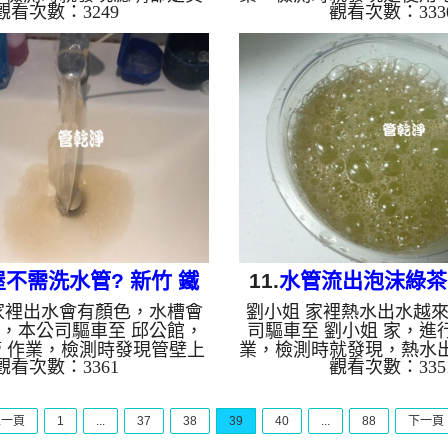
觀看次數：3249
觀看次數：333
架起 高周波水管清洗機，
管路幾乎被堵死，本公司
酸水 至管路裡面，等了約15
水管清洗機，灌入 檸檬酸
 水管清洗機 ，啟動 脈衝
面，等了約15分，開啟 水
一開始就洗出淡棕色髒水，
啟動 螺旋波 模式，一開
黑色青草茶一樣，如下圖片
異物，沒多久變成了黑色
多小時後，管路清洗乾淨出
顏色越來越深，最後變成
常了!! 如是自來水，如水
水，如下圖片影片，六個
產生鐵鏽跟泥沙堆積，洗出
水量恢復正常了!! 如是
是咖啡色，地下水含有氧化
老化，會產生鐵鏽跟泥沙
會結成黑色管垢，洗出來的
的水就會是咖啡色，地下
油一樣黑，有些洗出綠色的
錳，管壁上會結成黑色管
水，是因...
水會...
不需洗水管? 新竹 鐵
11.
水管流出泡沫綠茶?
家裡出水會有顏色，水槽會
劉小姐 家裡熱水出水越
路一段 清洗水管
山 雙林路 水管
，本公司驅車至 邱公館，
司驅車至 劉小姐 家，進行
管 作業，檢測時發現管壁上
業，檢測時就發現，熱水
觀看次數：3361
觀看次數：335
冷水出水量也偏小，本公司
小到熱水器都快點不著，
波水管清洗機，灌入 檸檬酸
高周波水管清洗機，灌入 
裡面，等了約15分，開啟 水
管路裡面，等了約15分，
上一頁
1
...
37
38
39
40
...
88
下一頁
，啟動 螺旋波 模式，一開始
洗機 ，啟動 螺旋波 模式
色的髒水，還不斷噴出一塊
出土色的髒水，越洗顏色