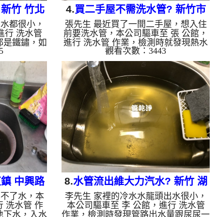
新竹 竹北
4.
買二手屋不需洗水管? 新竹市
出水都很小，
張先生 最近買了一間二手屋，想入住
管
光復路 清洗水管
進行 洗水管
前要洗水管，本公司驅車至 張 公館，
都是鐵鏽，如
進行 洗水管 作業，檢測時就發現熱水
5
觀看次數：3443
波水管清洗
軟管上都是碳酸鈣，本公司架起 高周
路裡面，等了
波水管清洗機，灌入 檸檬酸水 至管路
 ，啟動 螺旋
裡面，等了約15分，開啟 水管清洗機
棕色的髒水，
，啟動 螺旋波 模式，一開始洗不出什
噴出不少的異
麼，沒多久就噴出黃棕色髒水，如下圖
多小時後，管
片影片，一個多小時後，管路清洗乾淨
!! 如是自來
出水量也恢復了!! 如是自來水，如水管
鐵鏽跟泥沙堆
老化，會產生鐵鏽跟泥沙堆積，洗出來
啡色，地下水
的水就會是咖啡色，地下水含有氧化
成黑色管垢，
錳，管壁上會結成黑色管垢，洗出來的
黑，有些洗出
水會跟石油一樣黑，有些洗出綠色的
水，是...
鎮 中興路
8.
水管流出維大力汽水? 新竹 湖
出不了水，本
李先生 家裡的冷水水龍頭出水很小，
口 蘭州街 水管清洗
 洗水管 作
本公司驅車至 李 公館，進行 洗水管
地下水，入水
作業，檢測時發現管路出水量跟尿尿一