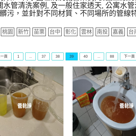
水管清洗案例, 及一般住家透天, 公寓水管
髒污，並針對不同材質、不同場所的管線
桃園
新竹
苗栗
台中
彰化
雲林
南投
嘉義
台
上一頁
1
...
37
38
39
40
...
88
下一頁