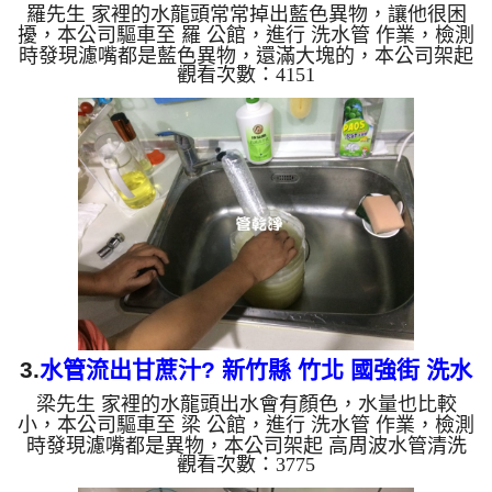
羅先生 家裡的水龍頭常常掉出藍色異物，讓他很困
水管清洗
擾，本公司驅車至 羅 公館，進行 洗水管 作業，檢測
時發現濾嘴都是藍色異物，還滿大塊的，本公司架起
觀看次數：4151
高周波水管清洗機，灌入 檸檬酸水 至管路裡面，等
了約15分，開啟 水管清洗機 ，啟動 螺旋波 模式，一
開始就洗出黃色髒水，越洗就越髒，還狂噴異物，如
下圖片影片，兩個多小時後， 出水正常及出水量恢
復正常，羅先生能安心用水了!! 如是自來水，如水管
老化，會產生鐵鏽跟泥沙堆積，洗出來的水就會是咖
啡色，地下水含有氧化錳，管壁上會結成黑色管垢，
洗出來的水會...
3.
水管流出甘蔗汁? 新竹縣 竹北 國強街 洗水
梁先生 家裡的水龍頭出水會有顏色，水量也比較
管
小，本公司驅車至 梁 公館，進行 洗水管 作業，檢測
時發現濾嘴都是異物，本公司架起 高周波水管清洗
觀看次數：3775
機，灌入 檸檬酸水 至管路裡面，等了約15分，開
啟 水管清洗機 ，啟動 螺旋波 模式，一開始是洗不出