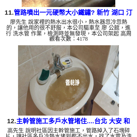
11.
管路噴出一元硬幣大小鐵鏽? 新竹 湖口 汀
廖先生 說家裡的熱水出水很小，熱水器忽冷忽熱
洲街 水管清洗
的，讓他用的很不舒服，本公司驅車至 廖 公館，進
行 洗水管 作業，檢測時並無發現，本公司架起 高周
觀看次數：4178
波水管清洗機，灌入 檸檬酸水 至管路裡面，等了約
15分，開啟 水管清洗機 ，啟動 螺旋波 模式，一開始
洗不出什麼，沒多久就洗出白色髒水，後來水變成微
紅色，最後噴出一塊一元硬幣大小的鐵鏽，如下圖片
影片，一個多小時後， 水量恢復正常，廖先生能正
常洗澡了!! 如是自來水，如水管老化，會產生鐵鏽跟
泥沙堆積，洗出來的水就會是咖啡色，地下水含有氧
化錳，管壁上會結...
12.
主幹管施工多戶水管堵住....台北 大安 和
高先生 說明社區因主幹管施工，管路掉入了石塊碎
平東路三段 洗水管
片，讓社區多戶冷熱水堵到都不出水，找了水電及洗