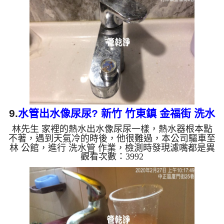
片影片，三個多小時後， 冷水量恢復正常，李先生
有水用了!! 如是自來水，如水管老化，會產生鐵鏽跟
泥沙堆積，洗出來的水就會是咖啡色，地下水含有氧
化錳，管壁上會結成黑色管垢，洗出來的水會跟石油
一樣黑，有些...
9.
水管出水像尿尿? 新竹 竹東鎮 金福街 洗水
林先生 家裡的熱水出水像尿尿一樣，熱水器根本點
管
不著，遇到天氣冷的時後，他很難過，本公司驅車至
林 公館，進行 洗水管 作業，檢測時發現濾嘴都是異
觀看次數：3992
物，本公司架起 高周波水管清洗機，灌入 檸檬酸
水 至管路裡面，等了約15分，開啟 水管清洗機 ，啟
動 螺旋波 模式，一開始就洗出白色髒水，後來水變
成棕色，還噴出數個大鐵鏽，如下圖片影片，一個多
小時後， 熱水出水量恢復正常，林先生能正常洗澡
洗碗了!! 如是自來水，如水管老化，會產生鐵鏽跟泥
沙堆積，洗出來的水就會是咖啡色，地下水含有氧化