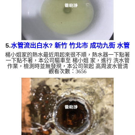
些洗出綠色的水，...
5.
水管流出白水? 新竹 竹北市 成功九街 水管
楊小姐家的熱水最近用起來很不順，熱水器一下點著
清洗
一下點不著，本公司驅車至 楊小姐 家，進行 洗水管
作業，檢測時並無發現，本公司架起 高周波水管清
觀看次數：3656
洗機，灌入 檸檬酸水 至管路裡面，等了約15分，開
啟 水管清洗機 ，啟動 螺旋波 模式，一開始就洗出白
色髒水，還不時噴出白色異物，如下圖片影片，一個
多小時後， 熱水出水量恢復正常，楊小姐能正常用
水了!! 如是自來水，如水管老化，會產生鐵鏽跟泥沙
堆積，洗出來的水就會是咖啡色，地下水含有氧化
錳，管壁上會結成黑色管垢，洗出來的水會跟石油一
樣黑，有些洗出綠...