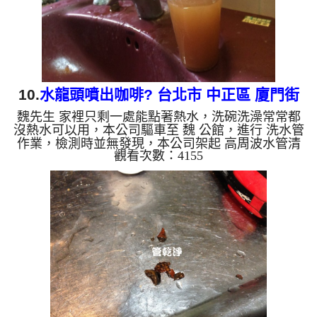
錳，管壁上會結成...
10.
水龍頭噴出咖啡? 台北市 中正區 廈門街
魏先生 家裡只剩一處能點著熱水，洗碗洗澡常常都
清洗水管
沒熱水可以用，本公司驅車至 魏 公館，進行 洗水管
作業，檢測時並無發現，本公司架起 高周波水管清
觀看次數：4155
洗機，灌入 檸檬酸水 至管路裡面，等了約15分，開
啟 水管清洗機 ，啟動 螺旋波 模式，一開始就洗出棕
色鐵鏽髒水，還不時噴出異物，越洗就越多，如下圖
片影片，一個多小時後， 熱水量恢復正常，魏先生
有熱水可以用了!! 如是自來水，如水管老化，會產生
鐵鏽跟泥沙堆積，洗出來的水就會是咖啡色，地下水
含有氧化錳，管壁上會結成黑色管垢，洗出來的水會
跟石油一樣黑，...