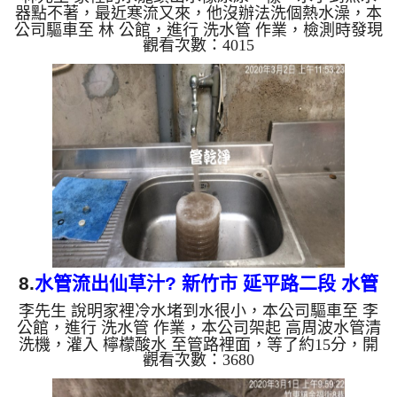
器點不著，最近寒流又來，他沒辦法洗個熱水澡，本
公司驅車至 林 公館，進行 洗水管 作業，檢測時發現
觀看次數：4015
濾嘴都是異物，本公司架起 高周波水管清洗機，灌
入 檸檬酸水 至管路裡面，等了約15分，開啟 水管清
洗機 ，啟動 螺旋波 模式，一開始就洗出黃色髒水，
越洗就越髒，如下圖片影片，一個多小時後， 出水
量恢復正常，林先生能洗個熱水澡了!! 如是自來水，
如水管老化，會產生鐵鏽跟泥沙堆積，洗出來的水就
會是咖啡色，地下水含有氧化錳，管壁上會結成黑色
管垢，洗出來的...
8.
水管流出仙草汁? 新竹市 延平路二段 水管
李先生 說明家裡冷水堵到水很小，本公司驅車至 李
清洗
公館，進行 洗水管 作業，本公司架起 高周波水管清
洗機，灌入 檸檬酸水 至管路裡面，等了約15分，開
觀看次數：3680
啟 水管清洗機 ，啟動 螺旋波 模式，一開始就洗出黑
色髒水，像是仙草汁一樣，水龍頭狂噴出異物，但是
還是堵住不出水，本公司改用特殊清洗工法，如下圖