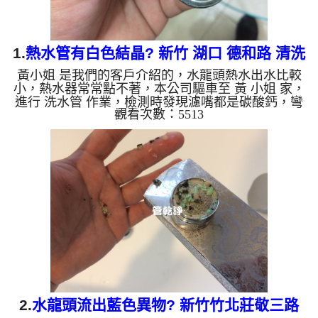
1.
熱水管有白色結晶? 新竹 湖口 德和路 清洗
黃小姐 是我們的客戶介紹的，水龍頭熱水出水比較
水管
小，熱水器常常點不著，本公司驅車至 黃 小姐 家，
進行 洗水管 作業，檢測時發現濾嘴都是碳酸鈣，彎
觀看次數：5513
頭裡都是白色結晶，本公司架起 高周波水管清洗
機，灌入 檸檬酸水 至管路裡面，等了約15分，開
啟 水管清洗機 ，啟動 螺旋波 模式，一開始就洗出白
色髒水，越洗越髒，如下圖片影片，一個多小時後，
出水正常及出水量恢復正常，黃小姐能正常用熱水
了!! 如是自來水，如水管老化，會產生鐵鏽跟泥沙堆
積，洗出來的水就會是咖啡色，地下水含有氧化錳，
管壁上會結成黑色管...
2.
水龍頭流出藍色異物? 新竹竹北莊敬三路