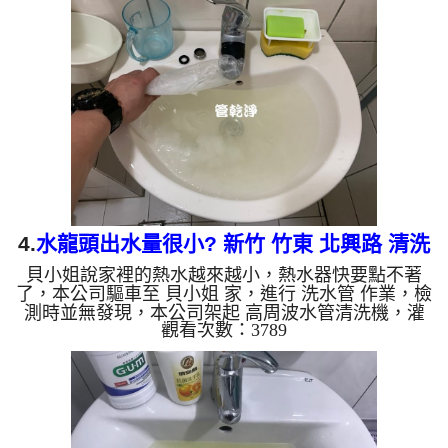
什麼，沒多久就洗出黃色髒水，越洗就越髒，如下圖
片影片，一個多小時後， 出水正常及出水量恢復正
常，梁先生能正常用水了!! 如是自來水，如水管老
化，會產生鐵鏽跟泥沙堆積，洗出來的水就會是咖啡
色，地下水含有氧化錳，管壁上會結成黑色管垢，洗
出來的水會跟石油一樣...
4.
水龍頭出水量很小? 新竹 竹東 北興路 清洗
貝小姐說家裡的熱水越來越小，熱水器快要點不著
水管
了，本公司驅車至 貝小姐 家，進行 洗水管 作業，檢
測時並無發現，本公司架起 高周波水管清洗機，灌
觀看次數：3789
入 檸檬酸水 至管路裡面，等了約15分，開啟 水管清
洗機 ，啟動 螺旋波 模式，一開始就洗出白色髒水，
還不時噴出白色異物，如下圖片影片，兩個多小時
後， 冷熱水出水量都變大，貝小姐能洗個熱水澡了!!
如是自來水，如水管老化，會產生鐵鏽跟泥沙堆積，
洗出來的水就會是咖啡色，地下水含有氧化錳，管壁
上會結成黑色管垢，洗出來的水會跟石油一樣黑，有