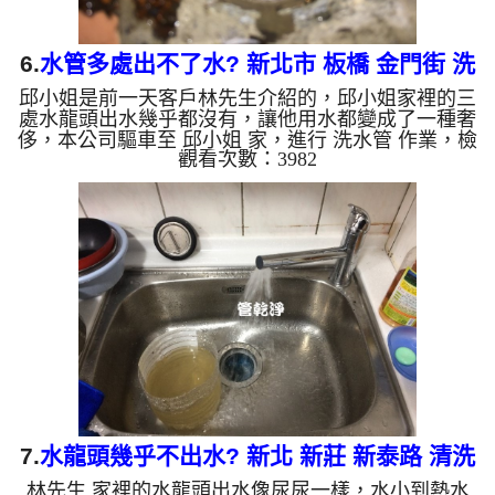
6.
水管多處出不了水? 新北市 板橋 金門街 洗
邱小姐是前一天客戶林先生介紹的，邱小姐家裡的三
水管
處水龍頭出水幾乎都沒有，讓他用水都變成了一種奢
侈，本公司驅車至 邱小姐 家，進行 洗水管 作業，檢
觀看次數：3982
測時發現管路裡都是鐵鏽，本公司架起 高周波水管
清洗機，灌入 檸檬酸水 至管路裡面，等了約15分，
開啟 水管清洗機 ，啟動 螺旋波 模式，一開始就洗出
黃色髒水，還三不五時堵住，本公司改用特殊工法，
洗出硬幣般大小的鐵塊，如下圖片影片，兩個多小時
後， 出水量恢復正常，邱小姐總算有水可以用了!! 如
是自來水，如水管老化，會產生鐵鏽跟泥沙堆積，洗
出來的水就會...
7.
水龍頭幾乎不出水? 新北 新莊 新泰路 清洗
林先生 家裡的水龍頭出水像尿尿一樣，水小到熱水
水管