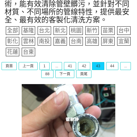
術，能有效清除管壁髒污，並針對不同
材質、不同場所的管線特性，提供最安
全、最有效的客製化清洗方案。
全部
基隆
台北
新北
桃園
新竹
苗栗
台中
彰化
雲林
南投
嘉義
台南
高雄
屏東
宜蘭
花蓮
台東
頁首
上一頁
1
...
41
42
43
44
...
88
下一頁
頁尾