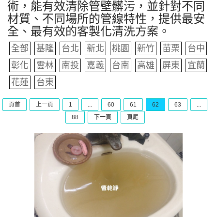
術，能有效清除管壁髒污，並針對不同
材質、不同場所的管線特性，提供最安
全、最有效的客製化清洗方案。
全部
基隆
台北
新北
桃園
新竹
苗栗
台中
彰化
雲林
南投
嘉義
台南
高雄
屏東
宜蘭
花蓮
台東
頁首
上一頁
1
...
60
61
62
63
...
88
下一頁
頁尾