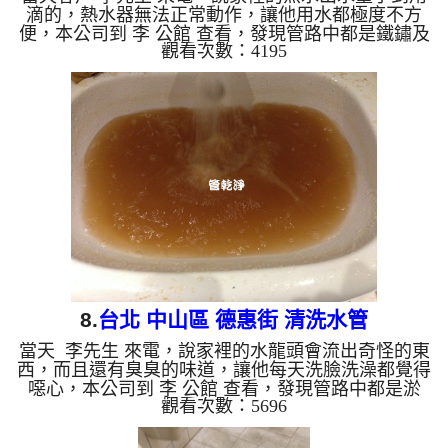
滴的，熱水器無法正常動作，讓他用水都極度不方
便，本公司到 李 公館 查看，發現管路中都是鐵鏽及
觀看次數：4195
異物，本公司架起 水管清洗機 ，開始 清洗水管 ，廢
水狂噴，如下圖及影片，李先生 看傻了眼，，清洗
水管 過程堵住了好幾次，本公司改以特殊工法處
理， 水管清洗 約兩小時後，出水量變大， 李先生終
於有熱水可以用了。 清洗水管, 水管清洗, 洗水管,
熱水管堵塞, 熱水忽冷忽熱, 洗管路, 清管路 ...
8.
台北 中山區 德惠街 清洗水管
當天 李先生 來電，說家裡的水龍頭會流出奇怪的東
西，而且還有臭臭的味道，讓他每天洗臉洗澡都覺得
噁心，本公司到 李 公館 查看，發現管路中都是淤
觀看次數：5696
泥，管路累積太多異物後，便從水龍頭流出了，本公
司架起 水管清洗機 ，開始 清洗水管 ，髒水狂噴，如
下圖及影片，李先生 嚇到叫了一聲， 水管清洗 約兩