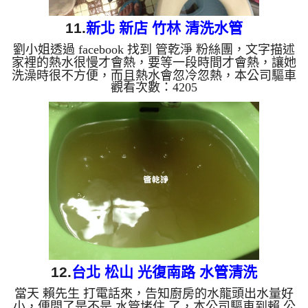
11.
新北 新店 竹林 清洗水管
劉小姐透過 facebook 找到 管乾淨 粉絲團，文字描述
家裡的熱水很慢才會熱，要等一段時間才會熱，讓她
洗澡時很不方便，而且熱水會忽冷忽熱，本公司驅車
觀看次數：4205
到 劉小姐 家裡檢測，發現管路裡面都是泥沙及鐵
鏽，所以水無法正常通過，，本公司架起 水管清洗
機 ，開始 清洗水管 ，鐵鏽水從水龍頭狂噴，馬上就
裝滿一杯黑水，如下圖及影片，劉小姐嚇一跳，水管
怎麼藏了這麼多東西，清洗水管 過程堵住了好幾
次，本公司改以特殊工法處理， 水管清洗 約兩小時
後，出水量變大， 劉小姐能痛快的洗澡了。 清洗...
12.
台北 松山 光復南路 水管清洗
當天 賴先生 打電話來，告知廚房的水龍頭出水量好
小，便問了是不是 水管堵住 了，本公司驅車到賴 公