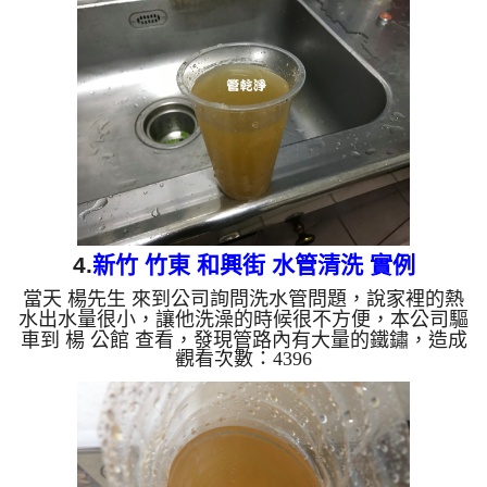
水龍頭流出，地上還留有一塊塊沉積物，如下圖及影
片，楊先生 不時說了OH MY GOD~了數次，髒水內
有很多沉積物， 水管清洗 約兩小時後，出水量變
大， 楊先生可安心的刷牙洗臉了。 清洗水管, 水管清
洗, 洗水管, 熱水管堵塞, 熱水忽冷...
4.
新竹 竹東 和興街 水管清洗 實例
當天 楊先生 來到公司詢問洗水管問題，說家裡的熱
水出水量很小，讓他洗澡的時候很不方便，本公司驅
車到 楊 公館 查看，發現管路內有大量的鐵鏽，造成
觀看次數：4396
管路內部堵塞，讓水不能順利通過，本公司迅速架起
水管清洗機 ，開始 清洗水管 ，髒水一直從水龍頭流
出，如下圖及影片，楊先生 看到大呼怎麼會這麼
髒，髒水流掉後還留有很多沉積物， 水管清洗 約兩
小時後，出水量變大， 楊先生可痛快的洗澡了。 清
洗水管, 水管清洗, 洗水管, 熱水管堵塞, 熱水忽冷忽
熱, 洗管路, 清管路 ...