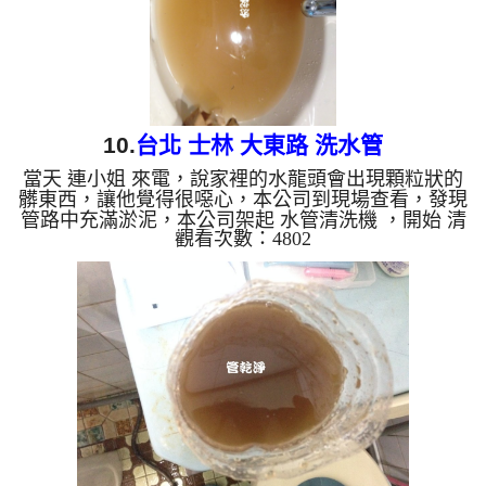
10.
台北 士林 大東路 洗水管
當天 連小姐 來電，說家裡的水龍頭會出現顆粒狀的
髒東西，讓他覺得很噁心，本公司到現場查看，發現
管路中充滿淤泥，本公司架起 水管清洗機 ，開始 清
觀看次數：4802
洗水管 ，泥水從水龍頭狂噴，馬上就掉出一堆髒東
西，像是泡沫紅茶，如下圖及影片，連小姐嚇了一
跳，原來水管裡面這麼髒，每天都用這髒水， 水管
清洗 約兩小時後，出水不在有髒東西， 連小姐能正
常用水了。 清洗水管, 水管清洗, 洗水管, 熱水管堵
塞, 熱水忽冷忽熱, 洗管路, 清管路 ...