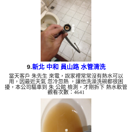
小時後，不在有髒水， 李先生總算能正常用水了。
清洗水管, 水管清洗, 洗水管, 熱水管堵塞, 熱水忽冷忽
熱, 洗管路, 清管路 ...
9.
新北 中和 員山路 水管清洗
當天客戶 朱先生 來電，說家裡常常沒有熱水可以
用，因最近天氣 忽冷忽熱 ，讓他洗澡洗碗都很困
擾，本公司驅車到 朱 公館 檢測，才剛拆下 熱水軟管
觀看次數：4641
，就發現管路裡面結了一層厚厚的碳酸鈣，所以水無
法正常通過，，本公司架起 水管清洗機 ，開始 清洗
水管 ，髒水狂噴，如下圖及影片，朱先生 感覺說不
出話來，清洗水管 過程堵住了好幾次，本公司改以
特殊工法處理， 水管清洗 約兩小時後，出水量變
大， 朱先生總算能正常使用熱水了。 清洗水管, 水管
清洗, 洗水管, 熱水管堵塞, 熱水忽冷忽熱...