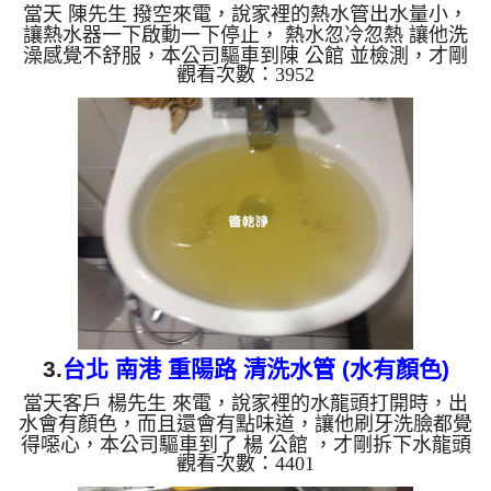
當天 陳先生 撥空來電，說家裡的熱水管出水量小，
讓熱水器一下啟動一下停止， 熱水忽冷忽熱 讓他洗
澡感覺不舒服，本公司驅車到陳 公館 並檢測，才剛
觀看次數：3952
拆下水龍頭濾嘴，就發現裡面有異物，如下圖，本公
司迅速架起 水管清洗機 ，開始 清洗水管 ，水龍頭就
噴出綠水，持續不斷，流理臺內還留有一粒粒異物，
如下圖及影片，陳先生 看了都覺得噁心， 水管清洗
約兩小時後，出水量變大， 陳先生可痛快的洗澡
了。 清洗水管, 水管清洗, 洗水管, 熱水管堵塞, 熱水
忽冷忽熱, 洗管路, 清管路 ...
3.
台北 南港 重陽路 清洗水管 (水有顏色)
當天客戶 楊先生 來電，說家裡的水龍頭打開時，出
水會有顏色，而且還會有點味道，讓他刷牙洗臉都覺
得噁心，本公司驅車到了 楊 公館 ，才剛拆下水龍頭
觀看次數：4401
上的濾嘴，就發現裡面有鐵鏽及其他沉積物，本公司
迅速架起 水管清洗機 ，開始 清洗水管 ，髒水一直從