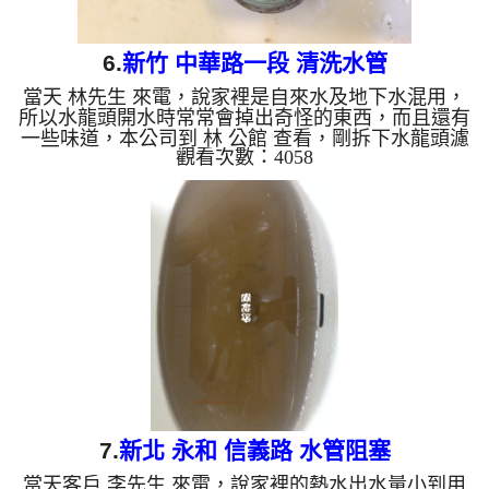
6.
新竹 中華路一段 清洗水管
當天 林先生 來電，說家裡是自來水及地下水混用，
所以水龍頭開水時常常會掉出奇怪的東西，而且還有
一些味道，本公司到 林 公館 查看，剛拆下水龍頭濾
觀看次數：4058
嘴，就發現一堆沉積物，如下圖，本公司迅速架起
水管清洗機 ，開始 清洗水管 ，綠水一直從水龍頭流
出，如下圖及影片，林先生 都不知道怎麼說，，洗
水管 過程堵住了好幾次，本公司改以特殊工法處
理， 水管清洗 約三小時後，出水量變大，水也不在
有異物， 林先生可正常用水了。 清洗水管, 水管清
洗, 洗水管, 熱水管堵塞, 熱水忽冷忽熱, 洗管...
7.
新北 永和 信義路 水管阻塞
當天客戶 李先生 來電，說家裡的熱水出水量小到用