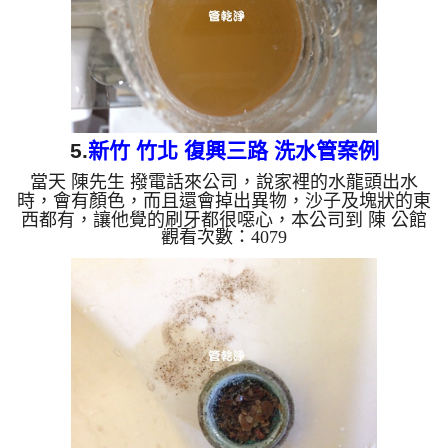
5.
新竹 竹北 復興三路 洗水管案例
當天 陳先生 撥電話來公司，說家裡的水龍頭出水
時，會有顏色，而且還會掉出異物，沙子及塊狀的東
西都有，讓他覺的刷牙都很噁心，本公司到 陳 公館
觀看次數：4079
查看，發現管路中都是泥沙，本公司迅速架起 水管
清洗機 ，開始 清洗水管 ，黃水一直從水龍頭流出，
如下圖及影片，陳先生 也拿起手起來拍照，髒水流
掉後還留有很多沉積物， 水管清洗 約兩小時後，出
水量變大，水也沒看到異物了， 陳先生可正常使用
水了。 清洗水管, 水管清洗, 洗水管, 熱水管堵塞, 熱
水忽冷忽熱, 洗管路, 清管路 ...