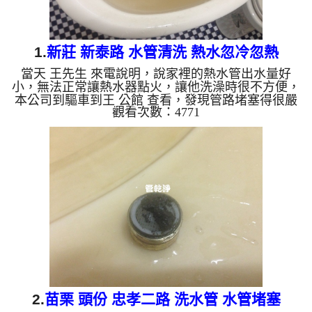
1.
新莊 新泰路 水管清洗 熱水忽冷忽熱
當天 王先生 來電說明，說家裡的熱水管出水量好
小，無法正常讓熱水器點火，讓他洗澡時很不方便，
本公司到驅車到王 公館 查看，發現管路堵塞得很嚴
觀看次數：4771
重，本公司迅速架起 水管清洗機 ，開始 清洗水管 ，
水龍頭狂噴黃水，如下圖及影片，王先生 覺得很不
舒服， 水管清洗 約兩小時後，出水量變大， 王先生
可痛快的洗澡了。 清洗水管, 水管清洗, 洗水管, 熱水
管堵塞, 熱水忽冷忽熱, 洗管路, 清管路 ...
2.
苗栗 頭份 忠孝二路 洗水管 水管堵塞