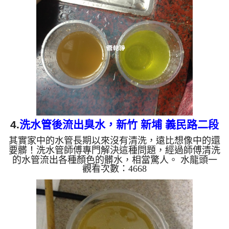
週波機，把檸檬酸的水打入家裡的水管，讓水管壁的
髒東西及生物膜軟化，透過空氣與水混合，產生阻
力，這時候生物膜、雜質等等，就會被高周波打出
來。 客戶說，這水龍頭打開水龍頭，水流出來的就
黑黑一塊塊東西，或是熱水量越來越小，客戶有這個
困擾其實已經很久了。 ...
4.
洗水管後流出臭水，新竹 新埔 義民路二段
其實家中的水管長期以來沒有清洗，遠比想像中的還
水管清洗
要髒！洗水管師傅專門解決這種問題，經過師傅清洗
的水管流出各種顏色的髒水，相當驚人。 水龍頭一
觀看次數：4668
開流出淡黃色的水，接著顏色越來越深，逐漸變成深
咖啡色，還散發陣陣臭味，這不是自來水出問題，而
是專業人士正在幫這戶人家清洗水管。 因有一次我
就看到日本影片有在洗水管，因日本的水可生飲，那
就研究洗水管這件事情。 屋齡將近30年，首次水管
大清洗，水管裡的髒東西不斷流出來，慢慢的水的顏
色越來越淡，沉澱物也越來越少，終於恢復到乾淨的