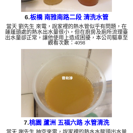
6.
板橋 南雅南路二段 清洗水管
當天 劉先生 來電，說家裡的熱水管似乎有問題，在
蓮蓬頭處的熱水出水量很小，但在廚房及廁所流理臺
出水量卻正常，讓他使用上造成困擾，本公司驅車至
觀看次數：4098
劉 公館 查看，發現管路已經生鏽的很嚴重，導致熱
水無法正常通過，本公司架起 水管清洗機 ，開始 洗
水管 ，水龍頭噴出很髒的鏽水，如下圖及影片，劉
先生 都嚇了一跳， 水管清洗 約兩小時後，出水沒有
異物也不沒顏色了， 劉先生能正常洗澡了。 清洗水
管, 水管清洗, 洗水管, 熱水管堵塞, 熱水忽冷忽熱, 洗
管路, 清管路 ...
7.
桃園 蘆洲 五福六路 水管清洗
當天 謝先生 抽空來電，說家裡的熱水水龍頭出水量