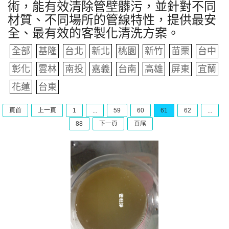
術，能有效清除管壁髒污，並針對不同
材質、不同場所的管線特性，提供最安
全、最有效的客製化清洗方案。
全部
基隆
台北
新北
桃園
新竹
苗栗
台中
彰化
雲林
南投
嘉義
台南
高雄
屏東
宜蘭
花蓮
台東
頁首
上一頁
1
...
59
60
61
62
...
88
下一頁
頁尾