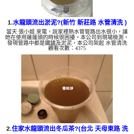
1.
水龍頭流出淤泥?(新竹 新莊路 水管清洗 )
當天 張小姐 來電，說家裡熱水管管路出水很小，讓
她在使用蓮蓬頭的時候很困擾，本公司到現場檢測，
發現管路中都是鐵鏽及淤泥，本公司架起 水管清洗
觀看次數：4375
機 並開始作業，清洗過的水管流出黃色的髒水，相
當可怕。 水龍頭一開流出淡淡黃顏色的水，慢慢變
成咖啡色黑色，還發出刺鼻味， 水管裡的異物不斷
流出來，慢慢水的顏色越來越透明，髒東西也越來越
少，終於變成乾淨的清水。高周波會把管壁異物剝
離，直到水排到透明為止， 客戶 張小姐 看到洗出來
的水怎麼會是這顏色，當下就傻住了。 清洗水管, 水
管清洗, ...
2.
住家水龍頭流出冬瓜茶?(台北 天母東路 洗