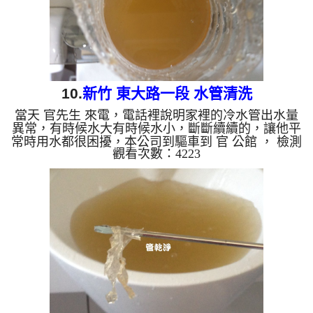
10.
新竹 東大路一段 水管清洗
當天 官先生 來電，電話裡說明家裡的冷水管出水量
異常，有時候水大有時候水小，斷斷續續的，讓他平
常時用水都很困擾，本公司到驅車到 官 公館 ， 檢測
觀看次數：4223
水管問題時，並無管路異常，本公司二話不說架起
水管清洗機 ，開始 洗水管 ，連蓬頭處噴出不少異
物，如下圖及影片，官先生 看了也搖頭， 水管清洗
約兩小時後，冷水出水量變大了，出水也沒有異物，
官先生總算能回復正常用水習慣了。 清洗水管, 水管
清洗, 洗水管, 熱水管堵塞, 熱水忽冷忽熱, 洗管路, 清
管路 ...