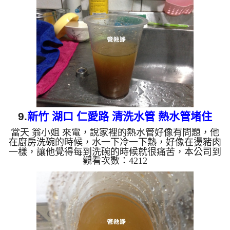
到很想吐， 水管清洗 約兩小時後，出水也沒有異物
也不在有味道了， 唐小姐總算能正常使用了。 清洗
水管, 水管清洗, 洗水管, 熱水管堵塞, 熱水忽冷忽熱,
洗管路, 清管路 ...
9.
新竹 湖口 仁愛路 清洗水管 熱水管堵住
當天 翁小姐 來電，說家裡的熱水管好像有問題，他
在廚房洗碗的時候，水一下冷一下熱，好像在燙豬肉
一樣，讓他覺得每到洗碗的時候就很痛苦，本公司到
觀看次數：4212
翁小姐 住處檢測，發現水管裡面都是淤泥，當然水
就無法正常流動了，本公司架起 水管清洗機 ，開始
洗水管 ，流理臺狂噴出黃水，如下圖及影片，翁小
姐 很訝異， 水管清洗 約兩小時後，水出水量變大
了，出水也沒有異物， 翁小姐總算能正常洗碗了。
清洗水管, 水管清洗, 洗水管, 熱水管堵塞, 熱水忽冷忽
熱, 洗管路, 清管路 ...