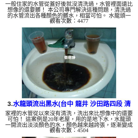
一般住家的水管從蓋好後就沒清洗過，水管裡面遠比
水管 )
想像的還要髒！ 本公司專門解決這種問題，清洗過
的水管流出各種顏色的髒水，相當可怕。 水龍頭一
觀看次數：4477
開流出淡但顏色的水，慢慢變成咖啡色，還發出臭
味，這不是自來水來源的問題，而是本公司在幫住在
天母的張先生 洗水管。 水管裡的異物不斷流出來，
慢慢水的顏色越來越透明，髒東西也越來越少，終於
變成乾淨的清水。 清洗水管是利用高週波機，把檸
檬酸水打入水管，讓水管管壁的鐵鏽及生物膜軟化，
透過空氣與水混合，產生阻力，這時候高周波就會把
生物膜、鐵鏽...
3.
水龍頭流出黑水(台中 龍井 沙田路四段 清
家裡的水管從以來沒有清洗，洗出來比想像中的還要
洗水管)
可怕！ 這案例是20年老屋，用的是地下水，水龍頭
一開流出淡淡顏色的水，顏色越來越誇張，逐漸變成
觀看次數：4504
黑色，還有難聞的臭味，這不是水源出問題，而是本
公司正在幫這戶人家清洗水管。 清洗水管是利用高