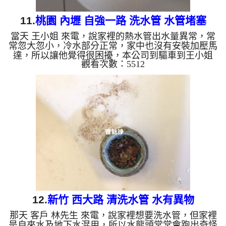
11.
桃園 內壢 自強一路 洗水管 水管堵塞
當天 王小姐 來電，說家裡的熱水管出水量異常，常
常忽大忽小，冷水部分正常，家中也沒有安裝加壓馬
達，所以讓他覺得很困擾，本公司到驅車到王小姐
觀看次數：5512
家， 檢測水管問題，並沒有發現管路異常部分，本
公司架起 水管清洗機 ，開始 清洗水管 ，水龍頭噴出
很多髒水，突然噴出了一個塑膠袋碎片，如下圖及影
片，王小姐 看到傻住不能語， 水管清洗 約兩小時
後，出水量變大水也沒有異物了， 林小姐可安心用
熱水了。 清洗水管, 水管清洗, 洗水管, 熱水管堵塞,
熱水忽冷忽熱, 洗管路, 清管路 ...
12.
新竹 西大路 清洗水管 水有異物
那天 客戶 林先生 來電，說家裡想要洗水管，但家裡
是自來水及地下水混用，所以水龍頭常常會跑出奇怪