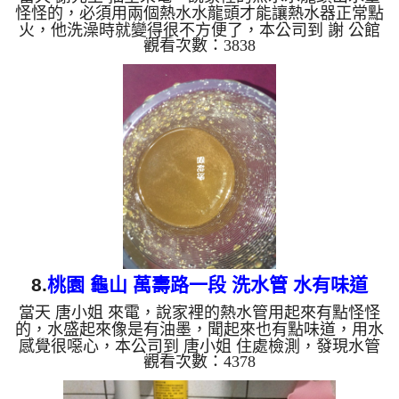
怪怪的，必須用兩個熱水水龍頭才能讓熱水器正常點
火，他洗澡時就變得很不方便了，本公司到 謝 公館
觀看次數：3838
檢測，發現水管裡面有不少泥沙及鐵鏽，所以水就無
法通過了，本公司架起 水管清洗機 ，開始 洗水管 ，
蓮蓬頭噴出黃水連綿不斷，如下圖及影片，謝先生
看到都很訝異， 水管清洗 約兩小時後，出水沒有顏
色了， 謝先生總算不用洗戰鬥澡了。 清洗水管, 水管
清洗, 洗水管, 熱水管堵塞, 熱水忽冷忽熱, 洗管路, 清
管路 ...
8.
桃園 龜山 萬壽路一段 洗水管 水有味道
當天 唐小姐 來電，說家裡的熱水管用起來有點怪怪
的，水盛起來像是有油墨，聞起來也有點味道，用水
感覺很噁心，本公司到 唐小姐 住處檢測，發現水管
觀看次數：4378
裡面有油墨及鐵鏽，所以水有味道是很正常的，本公
司架起 水管清洗機 ，開始 洗水管 ，流理臺噴出很髒
的黃水，連布都染黃了，如下圖及影片，唐小姐 看