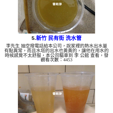
清水。 洗水管...
5.
新竹 民有街 洗水管
李先生 抽空撥電話給本公司，說家裡的熱水出水量
有點異常，而且水塔的出水也黃黃的，讓他在用水的
時候感覺不太舒服，本公司驅車到 李 公館 查看，發
觀看次數：4453
現水管管路中都是密密麻麻的鐵鏽加泥土，本公司架
起 水管清洗機 ，開始 洗水管 ，水龍頭噴出又多又黃
的髒水，髒水上還服有一層油汙，如下圖及影片，李
先生 看到都很訝異， 水管清洗 約兩小時後，本公司
便到頂樓洗水塔，經過驗收後， 出水沒有異物也不
沒顏色了，李先生能正常用水了。 清洗水管, 水管清
洗, 洗水管, 熱水管堵塞, 熱水忽冷忽熱, ...