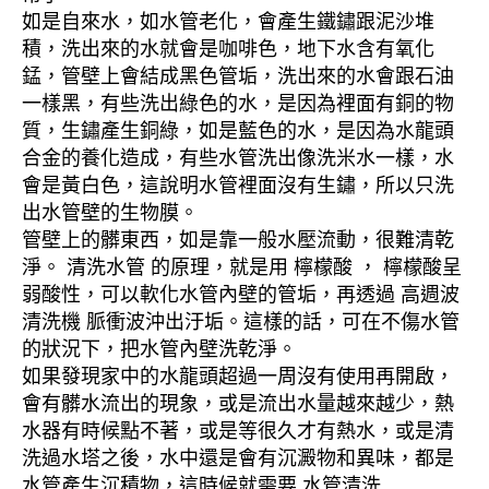
如是自來水，如水管老化，會產生鐵鏽跟泥沙堆
積，洗出來的水就會是咖啡色，地下水含有氧化
錳，管壁上會結成黑色管垢，洗出來的水會跟石油
一樣黑，有些洗出綠色的水，是因為裡面有銅的物
質，生鏽產生銅綠，如是藍色的水，是因為水龍頭
合金的養化造成，有些水管洗出像洗米水一樣，水
會是黃白色，這說明水管裡面沒有生鏽，所以只洗
出水管壁的生物膜。
管壁上的髒東西，如是靠一般水壓流動，很難清乾
淨。 清洗水管 的原理，就是用 檸檬酸 ， 檸檬酸呈
弱酸性，可以軟化水管內壁的管垢，再透過 高週波
清洗機 脈衝波沖出汙垢。這樣的話，可在不傷水管
的狀況下，把水管內壁洗乾淨。
如果發現家中的水龍頭超過一周沒有使用再開啟，
會有髒水流出的現象，或是流出水量越來越少，熱
水器有時候點不著，或是等很久才有熱水，或是清
洗過水塔之後，水中還是會有沉澱物和異味，都是
水管產生沉積物，這時候就需要 水管清洗