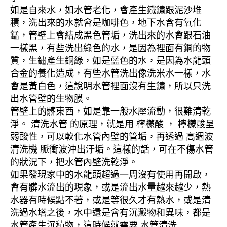
如是自來水，如水管老化，會產生鐵鏽跟泥沙堆
積，洗出來的水就會是咖啡色，地下水含有氧化
錳，管壁上會結成黑色管垢，洗出來的水會跟石油
一樣黑，有些洗出綠色的水，是因為裡面有銅的物
質，生鏽產生銅綠，如是藍色的水，是因為水龍頭
合金的養化造成，有些水管洗出像洗米水一樣，水
會是黃白色，這說明水管裡面沒有生鏽，所以只洗
出水管壁的生物膜。
管壁上的髒東西，如是靠一般水壓流動，很難清乾
淨。 清洗水管 的原理，就是用 檸檬酸 ， 檸檬酸呈
弱酸性，可以軟化水管內壁的管垢，再透過 高週波
清洗機 脈衝波沖出汙垢。這樣的話，可在不傷水管
的狀況下，把水管內壁洗乾淨。
如果發現家中的水龍頭超過一周沒有使用再開啟，
會有髒水流出的現象，或是流出水量越來越少，熱
水器有時候點不著，或是等很久才有熱水，或是清
洗過水塔之後，水中還是會有沉澱物和異味，都是
水管產生沉積物，這時候就需要 水管清洗