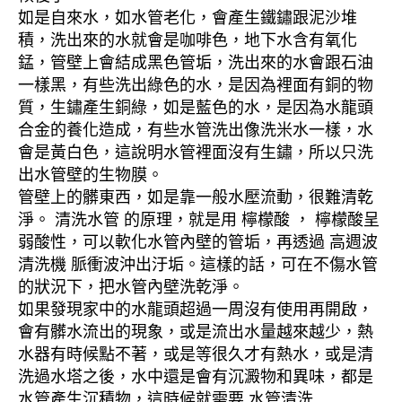
如是自來水，如水管老化，會產生鐵鏽跟泥沙堆
積，洗出來的水就會是咖啡色，地下水含有氧化
錳，管壁上會結成黑色管垢，洗出來的水會跟石油
一樣黑，有些洗出綠色的水，是因為裡面有銅的物
質，生鏽產生銅綠，如是藍色的水，是因為水龍頭
合金的養化造成，有些水管洗出像洗米水一樣，水
會是黃白色，這說明水管裡面沒有生鏽，所以只洗
出水管壁的生物膜。
管壁上的髒東西，如是靠一般水壓流動，很難清乾
淨。 清洗水管 的原理，就是用 檸檬酸 ， 檸檬酸呈
弱酸性，可以軟化水管內壁的管垢，再透過 高週波
清洗機 脈衝波沖出汙垢。這樣的話，可在不傷水管
的狀況下，把水管內壁洗乾淨。
如果發現家中的水龍頭超過一周沒有使用再開啟，
會有髒水流出的現象，或是流出水量越來越少，熱
水器有時候點不著，或是等很久才有熱水，或是清
洗過水塔之後，水中還是會有沉澱物和異味，都是
水管產生沉積物，這時候就需要 水管清洗