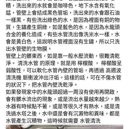
積，洗出來的水就會是咖啡色，地下水含有氧化
錳，管壁上會結成黑色管垢，洗出來的水會跟石油
一樣黑，有些洗出綠色的水，是因為裡面有銅的物
質，生鏽產生銅綠，如是藍色的水，是因為水龍頭
合金的養化造成，有些水管洗出像洗米水一樣，水
會是黃白色，這說明水管裡面沒有生鏽，所以只洗
出水管壁的生物膜。
管壁上的髒東西，如是靠一般水壓流動，很難清乾
淨。 清洗水管 的原理，就是用 檸檬酸 ， 檸檬酸呈
弱酸性，可以軟化水管內壁的管垢，再透過 高週波
清洗機 脈衝波沖出汙垢。這樣的話，可在不傷水管
的狀況下，把水管內壁洗乾淨。
如果發現家中的水龍頭超過一周沒有使用再開啟，
會有髒水流出的現象，或是流出水量越來越少，熱
水器有時候點不著，或是等很久才有熱水，或是清
洗過水塔之後，水中還是會有沉澱物和異味，都是
水管產生沉積物，這時候就需要 水管清洗