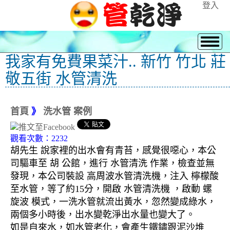
登入
我家有免費果菜汁.. 新竹 竹北 莊
敬五街 水管清洗
首頁
》
洗水管 案例
觀看次數：2232
胡先生 說家裡的出水會有青苔，感覺很噁心，本公
司驅車至 胡 公館，進行 水管清洗 作業，檢查並無
發現，本公司裝設 高周波水管清洗機，注入 檸檬酸
至水管，等了約15分，開啟 水管清洗機 ，啟動 螺
旋波 模式，一洗水管就流出黃水，忽然變成綠水，
兩個多小時後，出水變乾淨出水量也變大了。
如是自來水，如水管老化，會產生鐵鏽跟泥沙堆