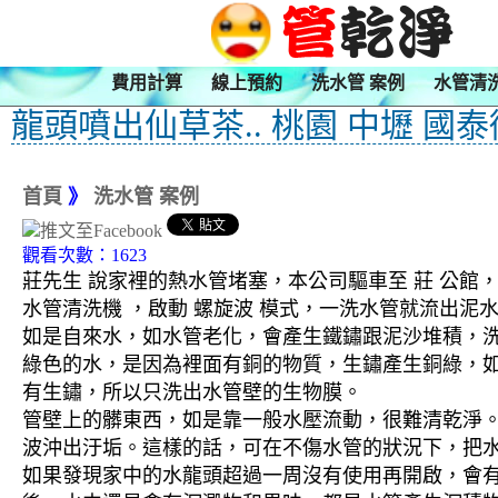
費用計算
線上預約
洗水管 案例
水管清
龍頭噴出仙草茶.. 桃園 中壢 國
首頁
》
洗水管 案例
觀看次數：1623
莊先生 說家裡的熱水管堵塞，本公司驅車至 莊 公館，
水管清洗機 ，啟動 螺旋波 模式，一洗水管就流出
如是自來水，如水管老化，會產生鐵鏽跟泥沙堆積，
綠色的水，是因為裡面有銅的物質，生鏽產生銅綠，
有生鏽，所以只洗出水管壁的生物膜。
管壁上的髒東西，如是靠一般水壓流動，很難清乾淨。 
波沖出汙垢。這樣的話，可在不傷水管的狀況下，把
如果發現家中的水龍頭超過一周沒有使用再開啟，會