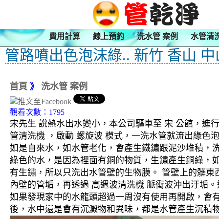
費用計算
線上預約
洗水管 案例
水管清
管路噴出色泡沫綠.. 新竹 香山 
首頁
》
洗水管 案例
觀看次數：1795
宋先生 說熱水出水變小，本公司驅車至 宋 公館，進行
管清洗機 ，啟動 螺旋波 模式，一洗水管就流出綠
如是自來水，如水管老化，會產生鐵鏽跟泥沙堆積，
綠色的水，是因為裡面有銅的物質，生鏽產生銅綠，
有生鏽，所以只洗出水管壁的生物膜。 管壁上的髒東西
內壁的管垢，再透過 高週波清洗機 脈衝波沖出汙垢
如果發現家中的水龍頭超過一周沒有使用再開啟，會
後，水中還是會有沉澱物和異味，都是水管產生沉積物