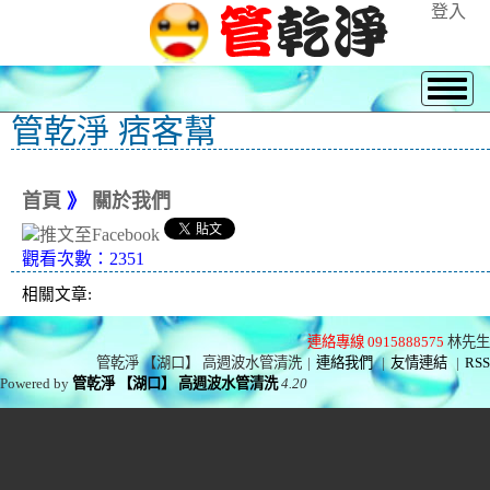
登入
管乾淨 痞客幫
首頁
》
關於我們
觀看次數：2351
相關文章:
連絡專線 0915888575
林先生
管乾淨 【湖口】 高週波水管清洗
|
連絡我們
|
友情連結
|
RSS
Powered by
管乾淨 【湖口】 高週波水管清洗
4.20