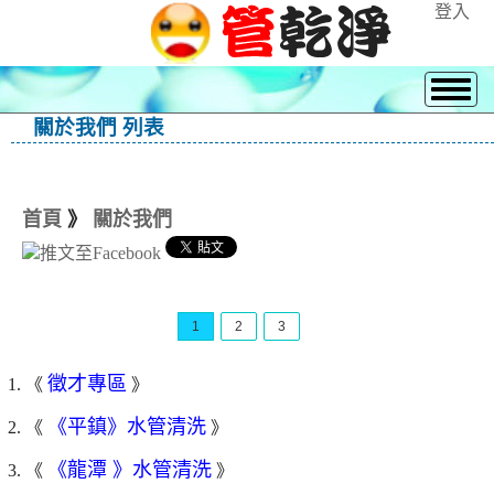
登入
關於我們 列表
首頁
》
關於我們
1
2
3
徵才專區
1. 《
》
《平鎮》水管清洗
2. 《
》
《龍潭 》水管清洗
3. 《
》