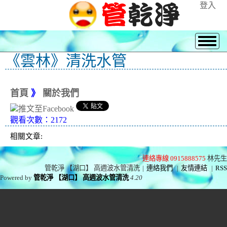
登入
《雲林》清洗水管
首頁
》
關於我們
觀看次數：2172
相關文章:
連絡專線 0915888575
林先生
管乾淨 【湖口】 高週波水管清洗
|
連絡我們
|
友情連結
|
RSS
Powered by
管乾淨 【湖口】 高週波水管清洗
4.20