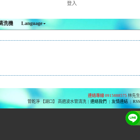
登入
清洗機
Language
連絡專線 0915888575
林先生
管乾淨 【湖口】 高週波水管清洗
|
連絡我們
|
友情連結
|
RSS