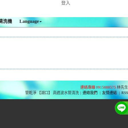
登入
清洗機
Language
連絡專線 0915888575
林先生
管乾淨 【湖口】 高週波水管清洗
|
連絡我們
|
友情連結
|
RSS