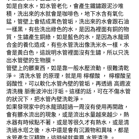
如是自來水，如水管老化，會產生鐵鏽跟泥沙堆
積，洗出來的水就會是咖啡色，地下水含有氧化
錳，管壁上會結成黑色管垢，洗出來的水會跟石油
一樣黑，有些洗出綠色的水，是因為裡面有銅的物
質，生鏽產生銅綠，如是藍色的水，是因為水龍頭
合金的養化造成，有些水管洗出像洗米水一樣，水
會是黃白色，這說明水管裡面沒有生鏽，所以只洗
出水管壁的生物膜。
管壁上的髒東西，如是靠一般水壓流動，很難清乾
淨。 清洗水管 的原理，就是用 檸檬酸 ， 檸檬酸呈
弱酸性，可以軟化水管內壁的管垢，再透過 高週波
清洗機 脈衝波沖出汙垢。這樣的話，可在不傷水管
的狀況下，把水管內壁洗乾淨。
如果發現家中的水龍頭超過一周沒有使用再開啟，
會有髒水流出的現象，或是流出水量越來越少，熱
水器有時候點不著，或是等很久才有熱水，或是清
洗過水塔之後，水中還是會有沉澱物和異味，都是
水管產生沉積物，這時候就需要 水管清洗 。