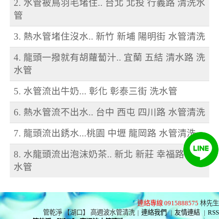
2. 水管被鳥羽毛堵住.. 台北 北投 行義路 清洗水
管
3. 熱水管堵住沒水.. 新竹 新埔 陽明街 水管清洗
4. 龍頭一撥就有胡蘿蔔汁.. 宜蘭 五結 清水路 洗
水管
5. 水管流出牛奶... 彰化 彰泰三街 洗水管
6. 熱水管流不出水.. 台中 西屯 四川路 水管清洗
7. 龍頭流出銹水...桃園 中壢 龍岡路 水管清洗
8. 水龍頭流出泡沫奶茶.. 新北 新莊 幸福路 清洗
水管
連絡專線 0915888575
林先生
管乾淨 【湖口】 高週波水管清洗
|
連絡我們
|
友情連結
|
RSS