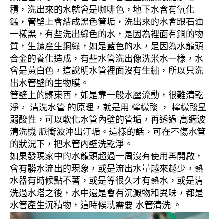
積，洗出來的水就會是咖啡色，地下水含有氧化
錳，管壁上會結成黑色管垢，洗出來的水會跟石油
一樣黑，有些洗出綠色的水，是因為裡面有銅的物
質，生鏽產生銅綠，如是藍色的水，是因為水龍頭
合金的養化造成，有些水管洗出像洗米水一樣，水
會是黃白色，這說明水管裡面沒有生鏽，所以只洗
出水管壁的生物膜。
管壁上的髒東西，如是靠一般水壓流動，很難清乾
淨。 清洗水管 的原理，就是用 檸檬酸 ， 檸檬酸呈
弱酸性，可以軟化水管內壁的管垢，再透過 高週波
清洗機 脈衝波沖出汙垢。這樣的話，可在不傷水管
的狀況下，把水管內壁洗乾淨。
如果發現家中的水龍頭超過一周沒有使用再開啟，
會有髒水流出的現象，或是流出水量越來越少，熱
水器有時候點不著，或是等很久才有熱水，或是清
洗過水塔之後，水中還是會有沉澱物和異味，都是
水管產生沉積物，這時候就需要 水管清洗 。