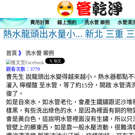
費用計算
線上預約
洗水管 案例
水管清
熱水龍頭出水量小... 新北 三重 
首頁
》
洗水管 案例
觀看次數：3779
曹先生 說龍頭出水變得越來越小，熱水器都點不
灌入 檸檬酸 至水管，等了約15分，開啟 水管
復了。
如是自來水，如水管老化，會產生鐵鏽跟泥沙堆
樣黑，有些洗出綠色的水，是因為裡面有銅的物
會是黃白色，這說明水管裡面沒有生鏽，所以只
管壁上的髒東西，如是靠一般水壓流動，很難清乾