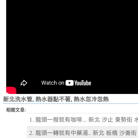
新北洗水管
,
熱水器點不著
,
熱水忽冷忽熱
相關文章:
1. 龍頭一撥就有咖啡... 新北 汐止 東勢街
2. 龍頭一轉就有中藥湯.. 新北 板橋 沙崙