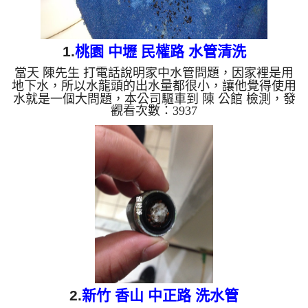
1.
桃園 中壢 民權路 水管清洗
當天 陳先生 打電話說明家中水管問題，因家裡是用
地下水，所以水龍頭的出水量都很小，讓他覺得使用
水就是一個大問題，本公司驅車到 陳 公館 檢測，發
觀看次數：3937
現管路中有很多塊狀東西，本公司迅速架設 管路清
洗機 ，開始 清洗水管 ，髒水從水龍頭流出，有很多
一塊塊小石頭，從水龍頭不斷的冒出來，如下圖及影
片，客戶 陳先生 看到家裡水管怎麼有這麼多東西，
覺得不可思議， 水管清洗 約兩個小時後，出水也無
顏色了，也沒有髒東西掉出來了，陳先生 能正常用
水了。 清洗水管, 水管清洗, 洗水管, 熱水管堵...
2.
新竹 香山 中正路 洗水管