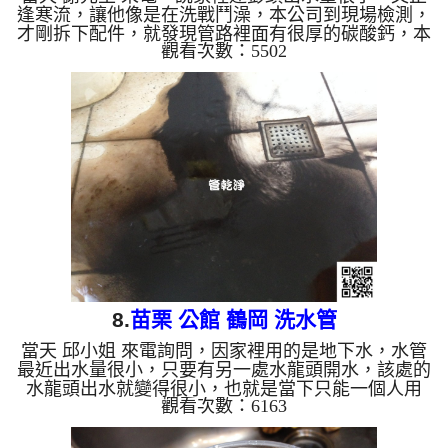
逢寒流，讓他像是在洗戰鬥澡，本公司到現場檢測，
才剛拆下配件，就發現管路裡面有很厚的碳酸鈣，本
觀看次數：5502
公司架設 管路清洗機 ，開始 清洗水管 ，髒水一直從
水龍頭流出，水很油膩，而且水面上還有不少油汙在
漂浮，如下圖，客戶 謝先生 很訝異，直說怎麼這麼
誇張， 水管清洗 約兩個小時後，出水量正常，謝先
生 能快樂的洗熱水澡了。 清洗水管, 水管清洗, 洗水
管, 熱水管堵塞, 熱水忽冷忽熱, 洗管路 ...
8.
苗栗 公館 鶴岡 洗水管
當天 邱小姐 來電詢問，因家裡用的是地下水，水管
最近出水量很小，只要有另一處水龍頭開水，該處的
水龍頭出水就變得很小，也就是當下只能一個人用
觀看次數：6163
水，讓他覺得相當不便，於是本公司到現場檢測，判
斷是冷水管內水管堵塞，二話不說，本公司架設 管
路清洗機 ，開始 清洗水管 ，髒水一直從水龍頭流