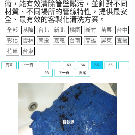
術，能有效清除管壁髒污，並針對不同
材質、不同場所的管線特性，提供最安
全、最有效的客製化清洗方案。
全部
基隆
台北
新北
桃園
新竹
苗栗
台中
彰化
雲林
南投
嘉義
台南
高雄
屏東
宜蘭
花蓮
台東
頁首
上一頁
1
...
63
64
65
66
...
88
下一頁
頁尾