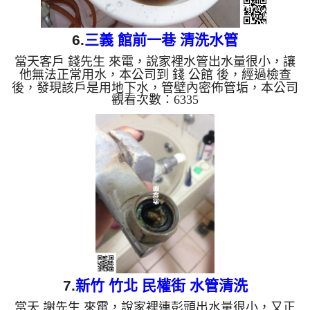
6.
三義 館前一巷 清洗水管
當天客戶 錢先生 來電，說家裡水管出水量很小，讓
他無法正常用水，本公司到 錢 公館 後，經過檢查
後，發現該戶是用地下水，管壁內密佈管垢，本公司
觀看次數：6335
架設 管路清洗機 ，開始 清洗水管 ，黑水一直從水龍
頭流出，如下圖及影片，客戶 錢先生 看了覺得很誇
張，這狀況造成了管路數度堵塞，本公司改以特殊工
法處理 水管清洗 約四個小時後，出水量正常，錢先
生 能正常的用水了。 清洗水管, 水管清洗, 洗水管,
熱水管堵塞, 熱水忽冷忽熱, 洗管路 ...
7.
新竹 竹北 民權街 水管清洗
當天 謝先生 來電，說家裡連彭頭出水量很小，又正