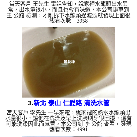
當天客戶 王先生 電話告知，說家裡水龍頭出水異
常，出水量很小，而且也會有味道，本公司驅車到
王 公館 檢測，才剛拆下水龍頭過濾頭就發現上面很
觀看次數：3958
多異物在上面，本公司架設 管路清洗機 ，開始 清洗
水管 ，黃水及異物從水龍頭流出，而且還帶有小石
頭一直狂噴，如下圖及影片，客戶 王先生 看到都嚇
了一跳，水管宛如聚寶盆般的， 水管清洗 約兩個小
時後，出水不會再有髒東西掉出來了，王先生 可安
心用水了。 清洗水管, 水管清洗, 洗水管, 熱水管堵塞,
熱水忽冷忽熱 ...
3.
新北 泰山 仁愛路 清洗水管
當天客戶 李先生 一早來電，說家裡的熱水水龍頭出
水量很小，讓他在洗澡及早上洗臉刷牙很困擾，還有
可能洗澡因此而感冒，本公司到 李 公館 查看，發現
觀看次數：4991
管路中很多鐵鏽及爛泥，本公司架設 管路清洗機 ，
開始 清洗水管 ，黃水從水龍頭流出，而且還帶有一