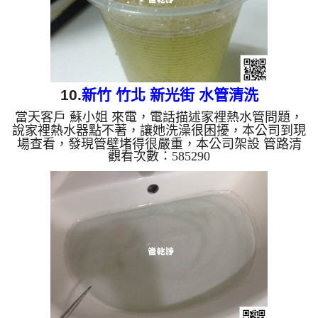
10.
新竹 竹北 新光街 水管清洗
當天客戶 蘇小姐 來電，電話描述家裡熱水管問題，
說家裡熱水器點不著，讓她洗澡很困擾，本公司到現
場查看，發現管壁堵得很嚴重，本公司架設 管路清
觀看次數：585290
洗機 ，開始 清洗水管 ，泡泡水一直從水龍頭流出，
很像泡沫紅茶，而且還有黃黃的顏色，如下圖及影
片，客戶 蘇小姐 看到才明白，原來管路裡面這麼嚴
重， 水管清洗 約兩個小時後，熱水器正常運行，蘇
小姐 能洗個舒服的熱水澡了。 清洗水管, 水管清洗,
洗水管, 熱水管堵塞, 熱水忽冷忽熱, 洗管路 ...