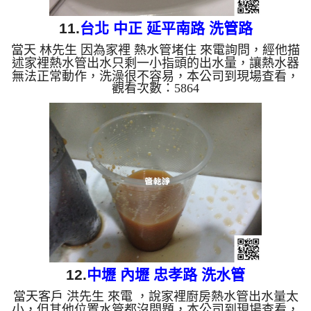
11.
台北 中正 延平南路 洗管路
當天 林先生 因為家裡 熱水管堵住 來電詢問，經他描
述家裡熱水管出水只剩一小指頭的出水量，讓熱水器
無法正常動作，洗澡很不容易，本公司到現場查看，
觀看次數：5864
發現管壁內密密麻麻的管垢，本公司架設 管路清洗
機 ，開始 清洗水管 ，髒水一直從水龍頭流出，而且
一直噴出泡沫狀的水，如下圖及影片，客戶 林先生
看了下一跳，很像肥皂水， 水管清洗 約兩個小時
後，熱水管已正常出水，林先生 總算能洗個舒服的
熱水澡了。 清洗水管, 水管清洗, 洗水管, 熱水管堵塞,
熱水忽冷忽熱, 洗管路 ...
12.
中壢 內壢 忠孝路 洗水管
當天客戶 洪先生 來電 ，說家裡廚房熱水管出水量太
小，但其他位置水管都沒問題，本公司到現場查看，