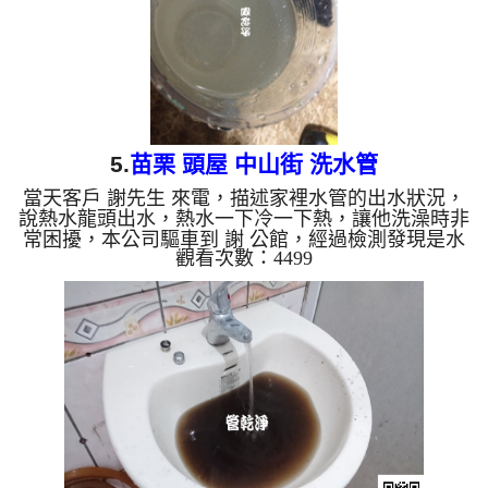
5.
苗栗 頭屋 中山街 洗水管
當天客戶 謝先生 來電，描述家裡水管的出水狀況，
說熱水龍頭出水，熱水一下冷一下熱，讓他洗澡時非
常困擾，本公司驅車到 謝 公館，經過檢測發現是水
觀看次數：4499
管管壁內太多堵塞物，本公司架設 管路清洗機 ，開
始 清洗水管 ，髒水從水龍頭流出，如下圖，客戶 謝
先生 覺得很奇怪，怎麼水上浮著一層油汙， 水管清
洗 約三個小時後，出水量正常，謝先生 能痛快的洗
澡了。 清洗水管, 水管清洗, 洗水管, 熱水管堵塞, 熱
水忽冷忽熱, 洗管路 ...