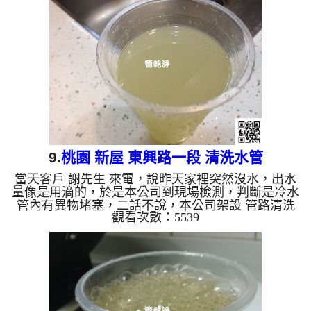
出，很像青草茶，而且還有帶有黑黑的顏色，如下圖
及影片，客戶 邱小姐 看到都傻了， 水管清洗 約三個
小時後，出水量正常，邱小姐 能正常用水了。 清洗
水管, 水管清洗, 洗水管, 熱水管堵塞, 熱水忽冷忽...
9.
桃園 新屋 東興路一段 清洗水管
當天客戶 謝先生 來電，說昨天家裡突然沒水，出水
量像是用滴的，於是本公司到現場檢測，判斷是冷水
管內有異物堵塞，二話不說，本公司架設 管路清洗
觀看次數：5539
機 ，開始 清洗水管 ，髒水一直從水龍頭流出，很像
檸檬茶，而且還有黃黃的顏色，如下圖及影片，客戶
謝先生 看到都不知道該說什麼，研判管路裡面是碳
酸鈣過多導致堵塞， 水管清洗 約兩個小時後，出水
量正常，謝先生能正常用水了。 清洗水管, 水管清洗,
洗水管, 熱水管堵塞, 熱水忽冷忽熱, 洗管路 ...