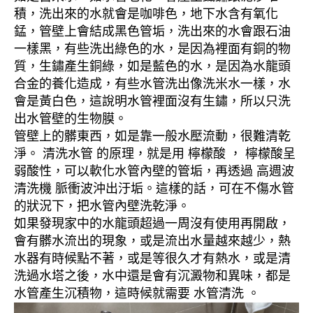
積，洗出來的水就會是咖啡色，地下水含有氧化
錳，管壁上會結成黑色管垢，洗出來的水會跟石油
一樣黑，有些洗出綠色的水，是因為裡面有銅的物
質，生鏽產生銅綠，如是藍色的水，是因為水龍頭
合金的養化造成，有些水管洗出像洗米水一樣，水
會是黃白色，這說明水管裡面沒有生鏽，所以只洗
出水管壁的生物膜。
管壁上的髒東西，如是靠一般水壓流動，很難清乾
淨。 清洗水管 的原理，就是用 檸檬酸 ， 檸檬酸呈
弱酸性，可以軟化水管內壁的管垢，再透過 高週波
清洗機 脈衝波沖出汙垢。這樣的話，可在不傷水管
的狀況下，把水管內壁洗乾淨。
如果發現家中的水龍頭超過一周沒有使用再開啟，
會有髒水流出的現象，或是流出水量越來越少，熱
水器有時候點不著，或是等很久才有熱水，或是清
洗過水塔之後，水中還是會有沉澱物和異味，都是
水管產生沉積物，這時候就需要 水管清洗 。