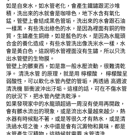
如是自來水，如水管老化，會產生鐵鏽跟泥沙堆
積，洗出來的水就會是咖啡色，地下水含有氧化
錳，管壁上會結成黑色管垢，洗出來的水會跟石油
一樣黑，有些洗出綠色的水，是因為裡面有銅的物
質，生鏽產生銅綠，如是藍色的水，是因為水龍頭
合金的養化造成，有些水管洗出像洗米水一樣，水
會是黃白色，這說明水管裡面沒有生鏽，所以只洗
出水管壁的生物膜。
管壁上的髒東西，如是靠一般水壓流動，很難清乾
淨。 清洗水管 的原理，就是用 檸檬酸 ， 檸檬酸呈
弱酸性，可以軟化水管內壁的管垢，再透過 高週波
清洗機 脈衝波沖出汙垢。這樣的話，可在不傷水管
的狀況下，把水管內壁洗乾淨。
如果發現家中的水龍頭超過一周沒有使用再開啟，
會有髒水流出的現象，或是流出水量越來越少，熱
水器有時候點不著，或是等很久才有熱水，或是清
洗過水塔之後，水中還是會有沉澱物和異味，都是
水管產生沉積物，這時候就需要 水管清洗