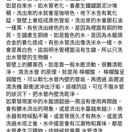
如是自來水，如水管老化，會產生鐵鏽跟泥沙堆
積，洗出來的水就會是咖啡色，地下水含有氧化
錳，管壁上會結成黑色管垢，洗出來的水會跟石油
一樣黑，有些洗出綠色的水，是因為裡面有銅的物
質，生鏽產生銅綠，如是藍色的水，是因為水龍頭
合金的養化造成，有些水管洗出像洗米水一樣，水
會是黃白色，這說明水管裡面沒有生鏽，所以只洗
出水管壁的生物膜。
管壁上的髒東西，如是靠一般水壓流動，很難清乾
淨。 清洗水管 的原理，就是用 檸檬酸 ， 檸檬酸呈
弱酸性，可以軟化水管內壁的管垢，再透過 高週波
清洗機 脈衝波沖出汙垢。這樣的話，可在不傷水管
的狀況下，把水管內壁洗乾淨。
如果發現家中的水龍頭超過一周沒有使用再開啟，
會有髒水流出的現象，或是流出水量越來越少，熱
水器有時候點不著，或是等很久才有熱水，或是清
洗過水塔之後，水中還是會有沉澱物和異味，都是
水管產生沉積物，這時候就需要 水管清洗