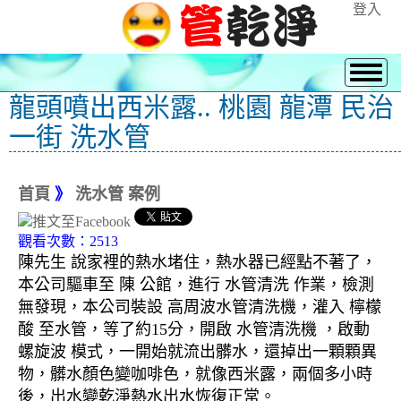
登入
龍頭噴出西米露.. 桃園 龍潭 民治
一街 洗水管
首頁
》
洗水管 案例
觀看次數：2513
陳先生 說家裡的熱水堵住，熱水器已經點不著了，
本公司驅車至 陳 公館，進行 水管清洗 作業，檢測
無發現，本公司裝設 高周波水管清洗機，灌入 檸檬
酸 至水管，等了約15分，開啟 水管清洗機 ，啟動
螺旋波 模式，一開始就流出髒水，還掉出一顆顆異
物，髒水顏色變咖啡色，就像西米露，兩個多小時
後，出水變乾淨熱水出水恢復正常。