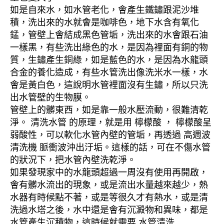
如是自來水，如水管老化，會產生鐵鏽跟泥沙堆
積，洗出來的水就會是咖啡色，地下水含有氧化
錳，管壁上會結成黑色管垢，洗出來的水會跟石油
一樣黑，有些洗出綠色的水，是因為裡面有銅的物
質，生鏽產生銅綠，如是藍色的水，是因為水龍頭
合金的養化造成，有些水管洗出像洗米水一樣，水
會是黃白色，這說明水管裡面沒有生鏽，所以只洗
出水管壁的生物膜。
管壁上的髒東西，如是靠一般水壓流動，很難清乾
淨。 清洗水管 的原理，就是用 檸檬酸 ， 檸檬酸呈
弱酸性，可以軟化水管內壁的管垢，再透過 高週波
清洗機 脈衝波沖出汙垢。這樣的話，可在不傷水管
的狀況下，把水管內壁洗乾淨。
如果發現家中的水龍頭超過一周沒有使用再開啟，
會有髒水流出的現象，或是流出水量越來越少，熱
水器有時候點不著，或是等很久才有熱水，或是清
洗過水塔之後，水中還是會有沉澱物和異味，都是
水管產生沉積物，這時候就需要 水管清洗