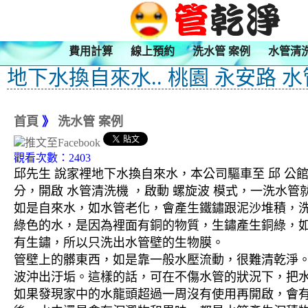
費用計算
線上預約
洗水管 案例
水管清
地下水換自來水.. 桃園 永安路 
首頁
》
洗水管 案例
觀看次數：2403
邱先生 說家裡地下水換自來水，本公司驅車至 邱 公館
分，開啟 水管清洗機 ，啟動 螺旋波 模式，一洗
如是自來水，如水管老化，會產生鐵鏽跟泥沙堆積，
綠色的水，是因為裡面有銅的物質，生鏽產生銅綠，
有生鏽，所以只洗出水管壁的生物膜。
管壁上的髒東西，如是靠一般水壓流動，很難清乾淨。 
波沖出汙垢。這樣的話，可在不傷水管的狀況下，把
如果發現家中的水龍頭超過一周沒有使用再開啟，會