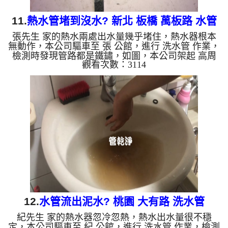
11.
熱水管堵到沒水? 新北 板橋 萬板路 水管
張先生 家的熱水兩處出水量幾乎堵住，熱水器根本
清洗
無動作，本公司驅車至 張 公館，進行 洗水管 作業，
檢測時發現管路都是鐵鏽，如圖，本公司架起 高周
觀看次數：3114
波水管清洗機，灌入 檸檬酸 至管路裡面，等了約15
分，開啟 水管清洗機 ，啟動 脈衝 模式，一洗水管就
噴棕色髒水，越洗就越髒，如下圖片影片，三個多小
時後，管路清洗乾淨熱水出水量恢復，熱水器能正常
動作了!! 如是自來水，如水管老化，會產生鐵鏽跟泥
沙堆積，洗出來的水就會是咖啡色，地下水含有氧化
錳，管壁上會結成黑色管垢，洗出來的水會跟石油一
樣黑，有些洗出...
12.
水管流出泥水? 桃園 大有路 洗水管
紀先生 家的熱水器忽冷忽熱，熱水出水量很不穩
定，本公司驅車至 紀 公館，進行 洗水管 作業，檢測