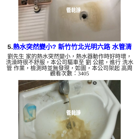
樣黑，有些洗出綠色...
5.
熱水突然變小? 新竹竹北光明六路 水管清
劉先生 家的熱水突然變小，熱水器動作時好時壞，
洗
洗澡時很不舒服，本公司驅車至 劉 公館，進行 洗水
管 作業，檢測時並無發現，如圖，本公司架起 高周
觀看次數：3405
波水管清洗機，灌入 檸檬酸 至管路裡面，等了約15
分，開啟 水管清洗機 ，啟動 脈衝 模式，一洗水管就
噴髒水，沒多久變成棕白色，還掉出不少的異物，如
下圖片影片，兩個多小時後，出水變乾淨出水量也恢
復正常，熱水器也正常運行了。 如是自來水，如水
管老化，會產生鐵鏽跟泥沙堆積，洗出來的水就會是
咖啡色，地下水含有氧化錳，管壁上會結成黑色管
垢，洗出來的水會跟石...