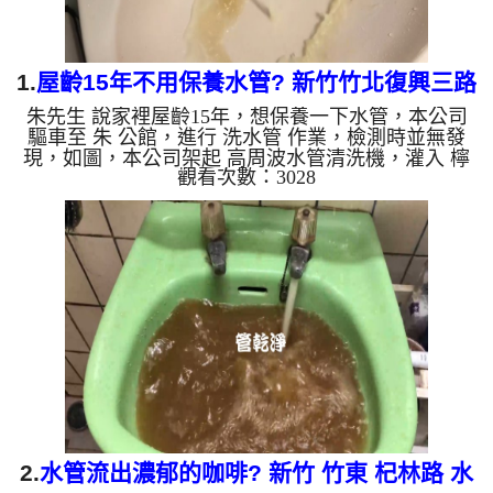
1.
屋齡15年不用保養水管? 新竹竹北復興三路
朱先生 說家裡屋齡15年，想保養一下水管，本公司
清洗水管
驅車至 朱 公館，進行 洗水管 作業，檢測時並無發
現，如圖，本公司架起 高周波水管清洗機，灌入 檸
觀看次數：3028
檬酸 至管路裡面，等了約15分，開啟 水管清洗機 ，
啟動 脈衝 模式，一洗水管就流出白色泡沫水，沒多
久變成黃色髒水，如下圖片影片，兩個多小時後，管
路清洗乾淨出水量也變大了。 如是自來水，如水管
老化，會產生鐵鏽跟泥沙堆積，洗出來的水就會是咖
啡色，地下水含有氧化錳，管壁上會結成黑色管垢，
洗出來的水會跟石油一樣黑，有些洗出綠色的水，是
因為裡面有銅的物質...
2.
水管流出濃郁的咖啡? 新竹 竹東 杞林路 水