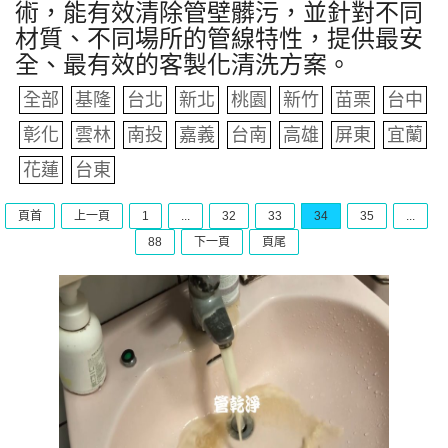
術，能有效清除管壁髒污，並針對不同
材質、不同場所的管線特性，提供最安
全、最有效的客製化清洗方案。
全部
基隆
台北
新北
桃園
新竹
苗栗
台中
彰化
雲林
南投
嘉義
台南
高雄
屏東
宜蘭
花蓮
台東
頁首
上一頁
1
...
32
33
34
35
...
88
下一頁
頁尾