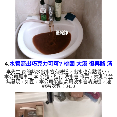
就流出泥水，如下圖片影片，兩個多小時後，管路清
洗乾淨出水量也恢復正常，余先生終於可以正常洗澡
了。 如是自來水，如水管老化，會產生鐵鏽跟泥沙
堆積，洗出來的水就會是咖啡色，地下水含有氧化
錳，管壁上會結成黑色管垢，洗出來的水會跟石油一
樣黑，有些洗出綠色的...
4.
水管流出巧克力可可? 桃園 大溪 復興路 清
李先生 家的熱水出水會有味道，出水也有點偏小，
洗水管
本公司驅車至 李 公館，進行 洗水管 作業，檢測時並
無發現，如圖，本公司架起 高周波水管清洗機，灌
觀看次數：3433
入 檸檬酸 至管路裡面，等了約15分，開啟 水管清洗
機 ，啟動 脈衝 模式，一洗水管就噴棕色髒水，看起
來跟巧克力可可沒兩樣，如下圖片影片，兩個多小時
後，出水變乾淨出水量也恢復正常，熱水器也正常運
行了。 如是自來水，如水管老化，會產生鐵鏽跟泥
沙堆積，洗出來的水就會是咖啡色，地下水含有氧化
錳，管壁上會結成黑色管垢，洗出來的水會跟石油一