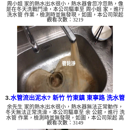
周小姐 家的熱水出水很小，熱水器會忽冷忽熱，像
管清洗
是在冬天洗戰鬥澡，本公司驅車至 周小姐 家，進行
洗水管 作業，檢測時並無發現，如圖，本公司架起
觀看次數：3219
高周波水管清洗機，灌入 檸檬酸 至管路裡面，等了
約15分，開啟 水管清洗機 ，啟動 螺旋波 模式，一洗
水管就流出泥水，如下圖片影片，兩個多小時後，管
路清洗乾淨出水量也恢復正常，熱水器正常運作，周
小姐終於可以舒服的洗澡了。 如是自來水，如水管
老化，會產生鐵鏽跟泥沙堆積，洗出來的水就會是咖
啡色，地下水含有氧化錳，管壁上會結成黑色管垢，
洗出來的水會跟石油...
3.
水管流出泥水? 新竹 竹東鎮 東寧路 洗水管
余先生 家的熱水出水很小，熱水器無法正常動作，
冬天無法正常洗澡，本公司驅車至 余 公館，進行 洗
水管 作業，檢測時並無發現，如圖，本公司架起 高
觀看次數：3149
周波水管清洗機，灌入 檸檬酸 至管路裡面，等了約
15分，開啟 水管清洗機 ，啟動 脈衝 模式，一洗水管