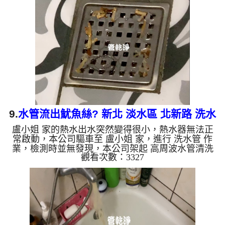
恢復正常了，熱水器會動作了!! 如是自來水，如水管
老化，會產生鐵鏽跟泥沙堆積，洗出來的水就會是咖
啡色，地下水含有氧化錳，管壁上會結成黑色管垢，
洗出來的水會跟石油一樣黑，有些洗出綠色的水，是
因為裡面有銅...
9.
水管流出魷魚絲? 新北 淡水區 北新路 洗水
盧小姐 家的熱水出水突然變得很小，熱水器無法正
管
常啟動，本公司驅車至 盧小姐 家，進行 洗水管 作
業，檢測時並無發現，本公司架起 高周波水管清洗
觀看次數：3327
機，灌入 檸檬酸 至管路裡面，等了約15分，開啟 水
管清洗機 ，啟動 脈衝 模式，一洗水管就流出一堆魷
魚絲在排水孔，如圖，還不時流出土黑色髒水，兩個
多小時後，熱水管路清洗乾淨出水量也恢復正常，熱
水氣能正常動作了!! 如是自來水，如水管老化，會產
生鐵鏽跟泥沙堆積，洗出來的水就會是咖啡色，地下
水含有氧化錳，管壁上會結成黑色管垢，洗出來的水