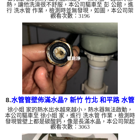
熱，讓他洗澡很不舒服，本公司驅車至 彭 公館，進
行 洗水管 作業，檢測時並無發現，如圖，本公司架
觀看次數：3196
起 高周波水管清洗機，灌入 檸檬酸 至管路裡面，等
了約15分，開啟 水管清洗機 ，啟動 脈衝 模式，一洗
水管就噴棕白色泡沫髒水，還掉出不少的異物，如下
圖片影片，兩個多小時後，管路清洗乾淨出水量也恢
復正常，彭先生很高興介紹樓上住戶，樓上住戶的問
題一併處理掉了!! 如是自來水，如水管老化，會產生
鐵鏽跟泥沙堆積，洗出來的水就會是咖啡色，地下水
含有氧化錳，管...
8.
水管管壁佈滿水晶? 新竹 竹北 和平路 水管
徐小姐 家的熱水出水越來越小，熱水器無法啟動，
清洗
本公司驅車至 徐小姐 家，進行 洗水管 作業，檢測時
發現管壁上都是碳酸鈣，像是長滿水晶，本公司架起
觀看次數：3063
高周波水管清洗機，灌入 檸檬酸 至管路裡面，等了
約15分，開啟 水管清洗機 ，啟動 脈衝 模式，一洗水
管就流出土色髒水，如圖，兩個多小時後，熱水水量