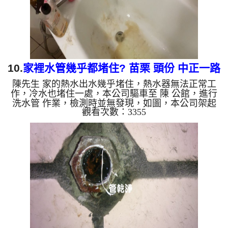
會跟石油一樣黑，...
10.
家裡水管幾乎都堵住? 苗栗 頭份 中正一路
陳先生 家的熱水出水幾乎堵住，熱水器無法正常工
清洗水管
作，冷水也堵住一處，本公司驅車至 陳 公館，進行
洗水管 作業，檢測時並無發現，如圖，本公司架起
觀看次數：3355
高周波水管清洗機，灌入 檸檬酸 至管路裡面，等了
約15分，開啟 水管清洗機 ，啟動 脈衝 模式，一洗水
管就噴髒水，還掉出不少一公分大小的異物，如下圖
片影片，三個多小時後，所有管路清洗乾淨出水量也
恢復正常，熱水冷水能正常使用了!! 如是自來水，如
水管老化，會產生鐵鏽跟泥沙堆積，洗出來的水就會
是咖啡色，地下水含有氧化錳，管壁上會結成黑色管
垢，洗出來的水...