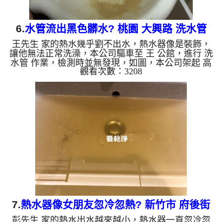
6.
水管流出黑色髒水? 桃園 大興路 洗水管
王先生 家的熱水幾乎劉不出水，熱水器像是裝飾，
讓他無法正常洗澡，本公司驅車至 王 公館，進行 洗
水管 作業，檢測時並無發現，如圖，本公司架起 高
觀看次數：3208
周波水管清洗機，灌入 檸檬酸 至管路裡面，等了約
15分，開啟 水管清洗機 ，啟動 脈衝 模式，一洗水管
就噴黑髒水，沒多久變成棕白色，色還掉出不少的異
物，如下圖片影片，兩個多小時後，出水變乾淨出水
量也恢復正常，熱水器也正常運行了。 如是自來
水，如水管老化，會產生鐵鏽跟泥沙堆積，洗出來的
水就會是咖啡色，地下水含有氧化錳，管壁上會結成
黑色管垢，洗出來的水...
7.
熱水器像女朋友忽冷忽熱? 新竹市 府後街
彭先生 家的熱水出水越來越小，熱水器一直忽冷忽
清洗水管