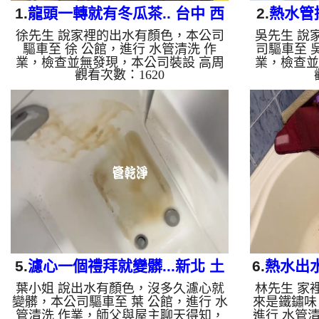
1.
龍頭一轉就有冬瓜茶.. 台中 西
2.
熱水管
徐先生 說家裡的出水有顏色，本公司
吳先生 說
區 精誠路 水管清洗
北
驅車至 徐 公館，進行 水管清洗 作
司驅車至 
業，檢查並無發現，本公司裝設 高周
業，檢查並
觀看次數：1620
波水管清洗機，注入 檸檬酸 至水管，
波水管清洗
等了約15分，開啟 水管清洗機 ，啟動
等了約15
螺旋波 模式，一洗水管就流出白色報
螺旋波 模
沫髒水，忽然變成泥水，看起來就像是
還掉出一塊
冬瓜茶，兩個多小時後，出水變乾淨水
力脆片，兩
量也變大了。 如是自來水，如水管老
水出水量也
化，會產生鐵鏽跟泥沙堆積，洗出來的
水管老化，
水就會是咖啡色，地下水含有氧化錳，
出來的水就
管壁上會結成黑色管垢，洗出來的水會
化錳，管壁
跟石油一樣黑，有些洗出綠色的水，是
的水會跟石
因為裡面有銅的物質，生鏽產生銅綠，
水，是因為
如是藍色...
5.
濾心一個禮拜就變髒...新北 土
6.
熱水出水
葉小姐 說出水有顏色，沒多久濾心就
林先生 家
城 立德路 清洗水管
變髒，本公司驅車至 葉 公館，進行 水
來是鐵鏽味
管清洗 作業，師父與屋主聊天得知，
進行 水管