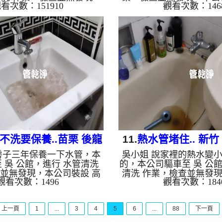
看次數：151910
觀看次數：146
 高周波水管清洗機，注入
波水管清洗機，注入 檸檬
水管，等了約15分，開啟 水
等了約15分，開啟 水管清
，啟動 螺旋波 模式，一洗水
螺旋波 模式，一洗水管
色銹水，源源不絕，兩個多
水，看起來就像是中藥湯
水量變大出水也沒味道了。
後，出水乾淨熱水出水量
，如水管老化，會產生鐵鏽
如是自來水，如水管老化
積，洗出來的水就會是咖啡
跟泥沙堆積，洗出來的水
含有氧化錳，管壁上會結成
色，地下水含有氧化錳，
，洗出來的水會跟石油一樣
黑色管垢，洗出來的水會
出綠色的水，是因為裡面有
黑，有些洗出綠色的水，
生鏽產生銅綠，如是藍色的
銅的物質，生鏽產生銅綠
水，是...
水，是因為水..
不洗要保養..苗栗 後龍
11.
熱水管堵住.. 新竹
房子三年保養一下水管，本
吳小姐 說家裡的熱水變
浮尾 清洗水管
路 水管清洗
 吳 公館，進行 水管清洗
的，本公司驅車至 吳 公館
並無發現，本公司裝設 高
清洗 作業，檢查並無發
觀看次數：1496
觀看次數：184
洗機，注入 檸檬酸 至水
設 高周波水管清洗機，注入
15分，開啟 水管清洗機 ，
水管，等了約15分，開啟
波 模式，一洗水管就流出白
，啟動 螺旋波 模式，一
上一頁
1
...
3
4
5
6
...
88
下一頁
突然噴出不少異物，兩個多
棕色髒水，黃色髒水源源
水變乾淨出水量也變大了。
小時後，出水變乾淨熱水