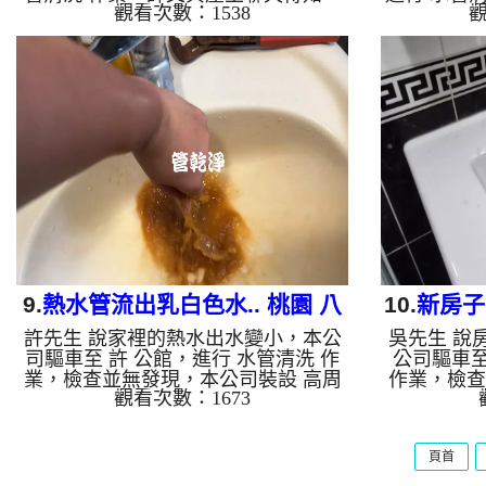
觀看次數：1538
觀
上個禮拜才請別家來洗過水管，本公司
本公司裝設
裝設 高周波水管清洗機，注入 檸檬酸
檸檬酸 至
至水管，等了約15分，開啟 水管清洗
管清洗機 
機 ，啟動 螺旋波 模式，剛洗水管就流
管就流出棕
出銹水，屋主整個傻眼，四個多小時
小時後，出
後，出水變乾淨出水量也變大了。 如
如是自來水
是自來水，如水管老化，會產生鐵鏽跟
跟泥沙堆
泥沙堆積，洗出來的水就會是咖啡色，
色，地下水
地下水含有氧化錳，管壁上會結成黑色
黑色管垢
管垢，洗出來的水會跟石油一樣黑，有
黑，有些洗
些洗出綠色的水，是因為裡面有銅的物
銅的物質，
質，生...
9.
熱水管流出乳白色水.. 桃園 八
10.
新房子
許先生 說家裡的熱水出水變小，本公
吳先生 說
德 介壽路 洗水管
下
司驅車至 許 公館，進行 水管清洗 作
公司驅車至
業，檢查並無發現，本公司裝設 高周
作業，檢查
觀看次數：1673
波水管清洗機，注入 檸檬酸 至水管，
周波水管清
等了約15分，開啟 水管清洗機 ，啟動
管，等了約
螺旋波 模式，一洗水管就流出銹水，
啟動 螺旋
頁首
突然變成乳白色髒水，就像是泡沫奶
色泡沫水，
茶，兩個多小時後，出水變乾淨熱水出
小時後，出