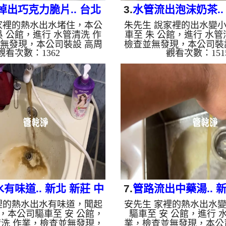
掉出巧克力脆片.. 台北
3.
水管流出泡沫奶茶..
家裡的熱水出水堵住，本公
朱先生 說家裡的出水變
寧路 清洗水管
六街 洗水管
吳 公館，進行 水管清洗 作
車至 朱 公館，進行 水管
無發現，本公司裝設 高周
檢查並無發現，本公司裝
觀看次數：1362
觀看次數：151
機，注入 檸檬酸 至水管，
管清洗機，注入 檸檬酸 
分，開啟 水管清洗機 ，啟動
約15分，開啟 水管清洗機
式，一洗水管就流出髒水，
波 模式，一洗水管就流
塊異物，看起來就像是巧克
又變成白灰色泡沫水，看
個多小時後，出水變乾淨熱
奶茶，兩個多小時後，出
恢復了。 如是自來水，如
量也恢復了。 如是自來
會產生鐵鏽跟泥沙堆積，洗
化，會產生鐵鏽跟泥沙堆
會是咖啡色，地下水含有氧
水就會是咖啡色，地下水
上會結成黑色管垢，洗出來
管壁上會結成黑色管垢，
油一樣黑，有些洗出綠色的
跟石油一樣黑，有些洗出
裡面有銅的物質，生鏽產生
因為裡面有銅的物質，生
銅綠，...
如是藍...
有味道.. 新北 新莊 中
7.
管路流出中藥湯.. 
裡的熱水出水有味道，聞起
安先生 家裡的熱水出水
平路 洗水管
水管清洗
，本公司驅車至 安 公館，
驅車至 安 公館，進行 
清洗 作業，檢查並無發現，
業，檢查並無發現，本公