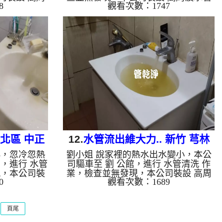
8
觀看次數：1747
酸 至水管，
清洗機，注入 檸檬酸 至水管，等了約
洗機 ，啟動
15分，開啟 水管清洗機 ，啟動 螺旋
就流出棕色銹
波 模式，一洗水管就流出髒水，髒水
，兩個多小時
源源不絕，兩個多小時後，熱水出水量
也恢復了。
恢復了。 如是自來水，如水管老化，
，會產生鐵鏽
會產生鐵鏽跟泥沙堆積，洗出來的水就
就會是咖啡
會是咖啡色，地下水含有氧化錳，管壁
管壁上會結成
上會結成黑色管垢，洗出來的水會跟石
跟石油一樣
油一樣黑，有些洗出綠色的水，是因為
是因為裡面有
裡面有銅的物質，生鏽產生銅綠，如是
，如是藍色的
藍色的水，是因為水龍頭合金的養化造
.
成，有些...
 北區 中正
12.
水管流出維大力.. 新竹 芎林
小，忽冷忽熱
劉小姐 說家裡的熱水出水變小，本公
竹林路 洗水管
，進行 水管
司驅車至 劉 公館，進行 水管清洗 作
現，本公司裝
業，檢查並無發現，本公司裝設 高周
0
觀看次數：1689
 檸檬酸 至
波水管清洗機，注入 檸檬酸 至水管，
 水管清洗機
等了約15分，開啟 水管清洗機 ，啟動
洗水管就流出
螺旋波 模式，一洗水管就流出黃色髒
頁尾
不絕，兩個多
水，看起來就像是維大力，兩個多小時
出水量也恢復
後，熱水出水量恢復了。 如是自來