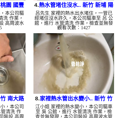
 桃園 國豐
4.
熱水管堵住沒水.. 新竹 新埔 陽
小，本公司驅
呂先生 家裡的熱水出水堵住，一管已
明街 水管清洗
清洗 作業，
經堵住沒水許久，本公司驅車至 呂 公
設 高周波水
館，進行 水管清洗 作業，檢查並無發
5
觀看次數：1427
至水管，等了
現，本公司裝設 高周波水管清洗機，
 ，啟動 螺旋
注入 檸檬酸 至水管，等了約15分，開
出髒水，一下
啟 水管清洗機 ，啟動 螺旋波 模式，
起來就像泡沫
一洗水管就流出棕色銹水，兩個多小時
水變乾淨出水
後，出水變乾淨熱水出水量也恢復了。
水，如水管老
如是自來水，如水管老化，會產生鐵鏽
積，洗出來的
跟泥沙堆積，洗出來的水就會是咖啡
含有氧化錳，
色，地下水含有氧化錳，管壁上會結成
洗出來的水會
黑色管垢，洗出來的水會跟石油一樣
綠色的水，是
黑，有些洗出綠色的水，是因為裡面有
鏽產生銅綠，
銅的物質，生鏽產生銅綠，如是藍色的
水，是因...
新竹 南大路
8.
家裡熱水管出水變小.. 新竹 竹
變小，本公司
江小姐 家裡的熱水變小，本公司驅車
東 敦睦街 清洗水管
水管清洗 作
至 吳 公館，進行 水管清洗 作業，檢
司裝設 高周
查並無發現，本公司裝設 高周波水管