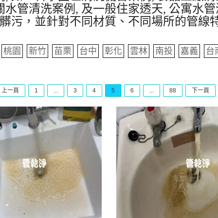
水管清洗案例, 及一般住家透天, 公寓水管
髒污，並針對不同材質、不同場所的管線
桃園
新竹
苗栗
台中
彰化
雲林
南投
嘉義
台
上一頁
1
...
3
4
5
6
...
88
下一頁