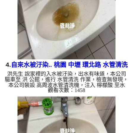
復了。 如是自來水，如水管老化，會產生鐵鏽跟泥
沙堆積，洗出來的水就會是咖啡色，地下水含有氧化
錳，管壁上會結成黑色管垢，洗出來的水會跟石油一
樣黑，有些洗出綠色的水，是因為裡面有銅的物質，
生鏽產生銅綠，如...
4.
自來水被汙染.. 桃園 中壢 環北路 水管清洗
洪先生 說家裡的入水被汙染，出水有味道，本公司
驅車至 洪 公館，進行 水管清洗 作業，檢查無發現，
本公司裝設 高周波水管清洗機，注入 檸檬酸 至水
觀看次數：1458
管，等了約15分，開啟 水管清洗機 ，啟動 螺旋波 模
式，一洗水管就流出黃水，一下變成綠色，看起來就
像蔬果汁，兩個多小時後，出水變乾淨熱水出水也沒
味道了。 如是自來水，如水管老化，會產生鐵鏽跟
泥沙堆積，洗出來的水就會是咖啡色，地下水含有氧
化錳，管壁上會結成黑色管垢，洗出來的水會跟石油
一樣黑，有些洗出綠色的水，是因為裡面有銅的物
質，生鏽產生銅綠，如...