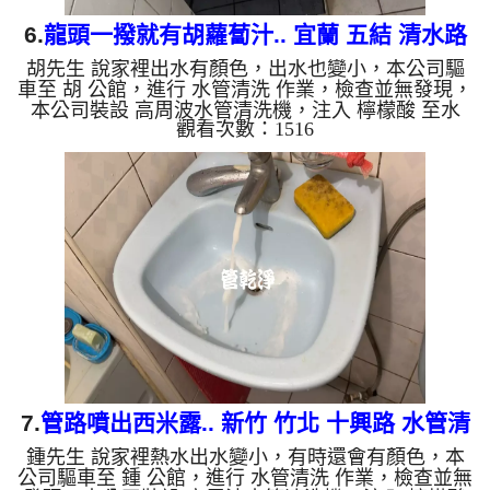
6.
龍頭一撥就有胡蘿蔔汁.. 宜蘭 五結 清水路
胡先生 說家裡出水有顏色，出水也變小，本公司驅
洗水管
車至 胡 公館，進行 水管清洗 作業，檢查並無發現，
本公司裝設 高周波水管清洗機，注入 檸檬酸 至水
觀看次數：1516
管，等了約15分，開啟 水管清洗機 ，啟動 螺旋波 模
式，一洗水管就流出鐵鏽水，看起來像是胡蘿蔔汁，
兩個多小時後，出水變乾淨出水量也變大了。 如是
自來水，如水管老化，會產生鐵鏽跟泥沙堆積，洗出
來的水就會是咖啡色，地下水含有氧化錳，管壁上會
結成黑色管垢，洗出來的水會跟石油一樣黑，有些洗
出綠色的水，是因為裡面有銅的物質，生鏽產生銅
綠，如是藍色的水，是...
7.
管路噴出西米露.. 新竹 竹北 十興路 水管清
鍾先生 說家裡熱水出水變小，有時還會有顏色，本
洗
公司驅車至 鍾 公館，進行 水管清洗 作業，檢查並無