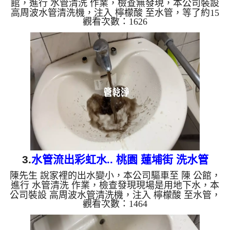
館，進行 水管清洗 作業，檢查無發現，本公司裝設
高周波水管清洗機，注入 檸檬酸 至水管，等了約15
觀看次數：1626
分，開啟 水管清洗機 ，啟動 螺旋波 模式，一洗水管
就流出泥水，顏色越來越深，看起來就像仙草茶，兩
個多小時後，出水變乾淨熱水出水量也恢復了。 如
是自來水，如水管老化，會產生鐵鏽跟泥沙堆積，洗
出來的水就會是咖啡色，地下水含有氧化錳，管壁上
會結成黑色管垢，洗出來的水會跟石油一樣黑，有些
洗出綠色的水，是因為裡面有銅的物質，生鏽產生銅
綠，如是藍色的水，...
3.
水管流出彩虹水.. 桃園 蓮埔街 洗水管
陳先生 說家裡的出水變小，本公司驅車至 陳 公館，
進行 水管清洗 作業，檢查發現現場是用地下水，本
公司裝設 高周波水管清洗機，注入 檸檬酸 至水管，
觀看次數：1464
等了約15分，開啟 水管清洗機 ，啟動 螺旋波 模式，
一洗水管就流出黑水，一下變成棕色綠色，看起來就
像彩虹水，四個多小時後，出水變乾淨熱水出水也恢