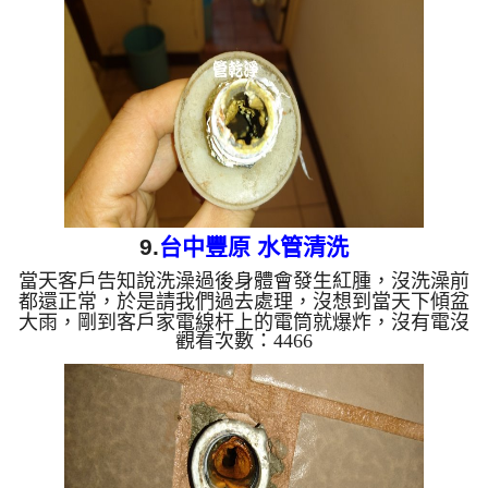
物質，還不時出現大塊鐵鏽，三不五時還堵住，本公
司改用特殊工法， 水管清洗 約兩個小時，熱水管總
算正常出水。 清洗水管 水管清洗 洗水管 熱水管堵塞
熱水忽冷忽熱 ...
9.
台中豐原 水管清洗
當天客戶告知說洗澡過後身體會發生紅腫，沒洗澡前
都還正常，於是請我們過去處理，沒想到當天下傾盆
大雨，剛到客戶家電線杆上的電筒就爆炸，沒有電沒
觀看次數：4466
辦法做，白跑了一趟，但是客戶請我們過幾天再過去
處理，處理當天才剛拆下三角凡爾，就發現管路中密
密麻麻的碳酸鈣，如下圖，於是我們架起 水管清洗
機 器，剛把水打出管路外，就發現管路內的水有灰
色粉塵，請看下圖，於是本公司開始 清洗水管 ， 洗
水管 過程中，水龍頭不斷冒出髒水， 水管清洗 約兩
個小時，水管出水總算透明潔淨。 清洗水管 水管清