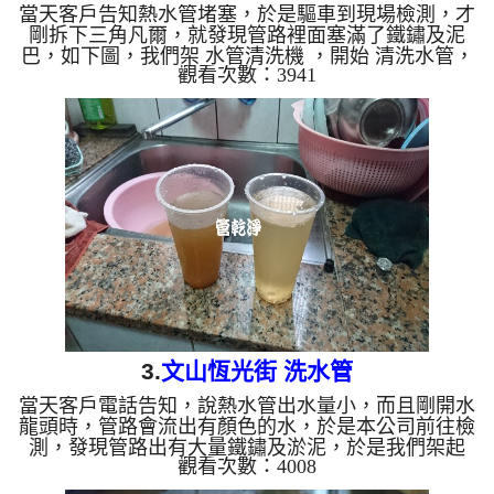
當天客戶告知熱水管堵塞，於是驅車到現場檢測，才
剛拆下三角凡爾，就發現管路裡面塞滿了鐵鏽及泥
巴，如下圖，我們架 水管清洗機 ，開始 清洗水管，
觀看次數：3941
洗水管 時，水管管路不斷堵住，管路不斷冒出髒
水，如影片，於是本公司改用特殊工法， 水管清洗
約三個小時，管路終於正常出水。 清洗水管,水管清
洗, 洗水管, 熱水管堵塞, 熱水忽冷忽熱 ...
3.
文山恆光街 洗水管
當天客戶電話告知，說熱水管出水量小，而且剛開水
龍頭時，管路會流出有顏色的水，於是本公司前往檢
測，發現管路出有大量鐵鏽及淤泥，於是我們架起
觀看次數：4008
水管清洗機 ，開始 清洗水管，洗水管 過程中，水管
管路常常堵住，而且管路出水不斷冒出油墨附著於洗