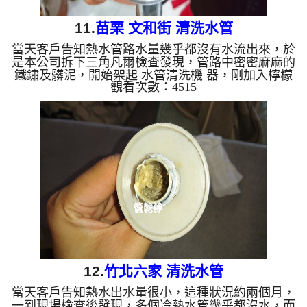
11.
苗栗 文和街 清洗水管
當天客戶告知熱水管路水量幾乎都沒有水流出來，於
是本公司拆下三角凡爾檢查發現，管路中密密麻麻的
鐵鏽及髒泥，開始架起 水管清洗機 器，剛加入檸檬
觀看次數：4515
酸就管路塞住，於是本公司用獨特工法開始 清洗水
管 ，把管路打通， 洗水管 過程中，水龍頭不斷冒出
泥漿及鐵鏽水， 水管清洗 約三個小時，熱水水量已
經能正常出水，屋主非常滿意。 清洗水管 水管清洗
洗水管 熱水管堵塞 熱水忽冷忽熱 ...
12.
竹北六家 清洗水管
當天客戶告知熱水出水量很小，這種狀況約兩個月，
一到現場檢查後發現，多個冷熱水管幾乎都沒水，而