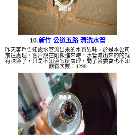
洗 洗水管 ...
10.
新竹 公道五路 清洗水管
昨天客戶告知說水管流出來的水有異味，於是本公司
前往處理，客戶說在剛搬進來時，水管流出來的的就
有味道了，只是不知道怎麼處理，問了管委會也不知
觀看次數：4298
道，於是客戶上了YAHOO搜尋找到了我們，本公司
才剛拆下三角凡爾，就發現管路內長滿鐵鏽，真是嚴
重，於是我們架起 水管清洗機 器，剛把水打出管路
外，就發現管路內充滿了油汙及鐵鏽，請看下圖，才
剛開始處理，管路就已經堵住，於是本公司用獨特工
法開始 清洗水管 ，把管路打通， 洗水管 過程中，水
龍頭不斷冒出髒水， 水管清洗 約兩個小時，管路中
總算沒有異味。 ...