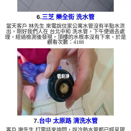
6.
三芝 樂全街 洗水管
當天客戶 林先生 來電說住家公寓水管沒有半點水流
出，剛好我們人在 台北中和 洗水管，下午便過去處
理，經過檢測後發現，頂樓的水根本沒有下來，於是
觀看次數：4188
上頂樓上檢查，看了水錶沒動但有聽到水和空氣的聲
音，於是拆下開關發現主開關壞了，換好後到該樓層
處理，發現管路出來的水都是鐵鏽水，於是我們架起
水管清洗機 器，開始 清洗水管 ， 洗水管 過程中，
水龍頭不斷冒出如橘色帶油的水，水放掉後洗臉盆都
還有一層垢，如下圖， 水管清洗 約兩個小時，水管
終於正常出水。 清洗水管,水管清洗, 洗水管, 熱...
7.
台中 太原路 清洗水管
客戶 謝先生 打電話來詢問，說冷熱水管都已經呈現