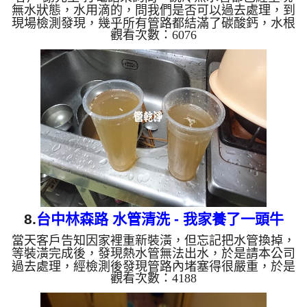
無水狀態，水用滴的，問我們是否可以過去處理，到
現場檢測發現，幾乎所有管路都結滿了碳酸鈣，水根
觀看次數：6076
本過不去，當然無水可用，如下圖，於是我們架起
水管清洗機 器，開始 清洗水管 ， 洗水管 過程中，
水龍頭不斷冒出如牛奶的物質，清洗過程常常堵住，
本公司改用特殊工法， 水管清洗 約兩個小時，水管
終於可以正常出水。 清洗水管, 水管清洗, 洗水管, 熱
水管堵塞, 熱水忽冷忽熱 清洗水管,水管清洗, 洗水管,
熱水管堵塞, 熱水忽冷忽熱...
8.
台中林森路 水管清洗 - 我家養了一頭牛
當天客戶告知因家裡重新裝潢，但忘記把水管換掉，
等裝潢完成後，發現熱水管無法出水，於是請本公司
過去處理，經檢測後發現管路內堵塞得很嚴重，於是
觀看次數：4188
我們架起 水管清洗機 器，剛把水打出管路外，就發
現管路內的水有油墨，如下圖，於是本公司開始 清
洗水管 ， 洗水管 過程中，水龍頭不斷冒出如牛奶的