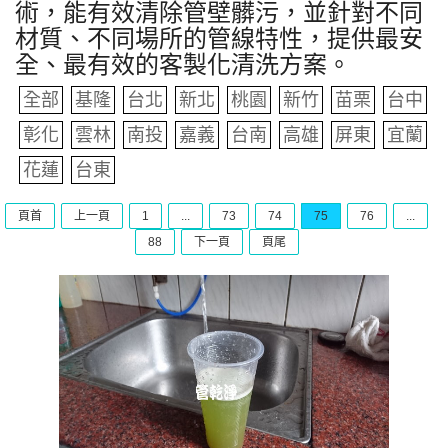
術，能有效清除管壁髒污，並針對不同
材質、不同場所的管線特性，提供最安
全、最有效的客製化清洗方案。
全部
基隆
台北
新北
桃園
新竹
苗栗
台中
彰化
雲林
南投
嘉義
台南
高雄
屏東
宜蘭
花蓮
台東
頁首
上一頁
1
...
73
74
75
76
...
88
下一頁
頁尾