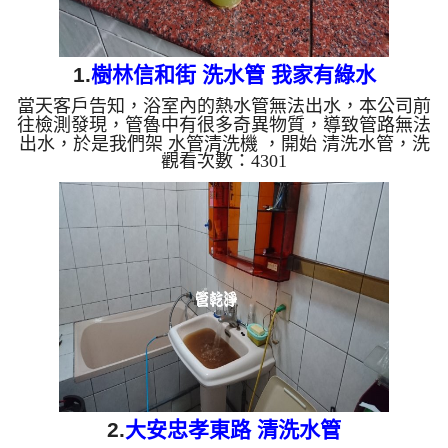
1.
樹林信和街 洗水管 我家有綠水
當天客戶告知，浴室內的熱水管無法出水，本公司前
往檢測發現，管魯中有很多奇異物質，導致管路無法
出水，於是我們架 水管清洗機 ，開始 清洗水管，洗
觀看次數：4301
水管 時，水管管路常常堵住，如影片，管路不斷滴
出髒水，還出現綠色的水，如下圖，於是本公司改用
特殊工法來處理， 水管清洗 約兩個多小時，管路出
水才正常。 清洗水管,水管清洗, 洗水管, 熱水管堵塞,
熱水忽冷忽熱 ...
2.
大安忠孝東路 清洗水管